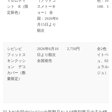
ィルムティ
（アットコ
色：107
ント R（限
スメトーキ
108、10
定新色）
ョー） 全
国：2026年6
月15日より
順次
シピシピ
2026年6月10
2,750円
全2色（0
フィットス
日より順次
イトベー
キンクッシ
全国発売
ュ、02 
ョン デコ
ュラルベ
カバー（数
ジュ）
量限定）