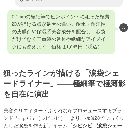
0.1mmの極細筆でピンポイントに狙った極薄
影が描ける点が最大の違い。耐水・耐汗性
の皮膜剤や保湿系美容成分を配合し、涙袋
だけでなく二重線の延長や繊細なアイメイ
クにも使えます。価格は1,045円（税込）。
狙ったラインが描ける「涙袋シェ
ードライナー」――極細筆で極薄影
を自在に演出
美容クリエイター・ふくれながプロデュースするブラ
ンド「CipiCipi（シピシピ）」より、極薄影でぷっくり
とした涙袋を作る新アイテム
「シピシピ 涙袋シェー