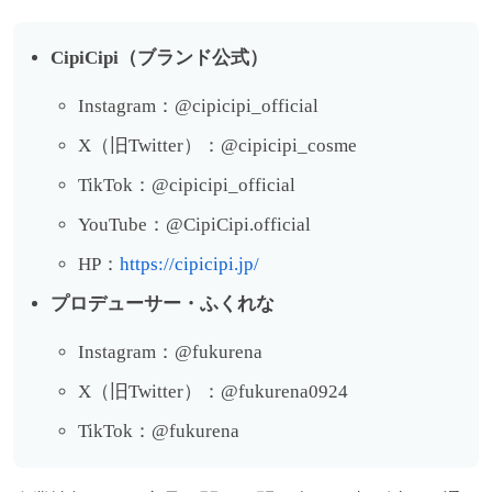
CipiCipi（ブランド公式）
Instagram：@cipicipi_official
X（旧Twitter）：@cipicipi_cosme
TikTok：@cipicipi_official
YouTube：@CipiCipi.official
HP：
https://cipicipi.jp/
プロデューサー・ふくれな
Instagram：@fukurena
X（旧Twitter）：@fukurena0924
TikTok：@fukurena