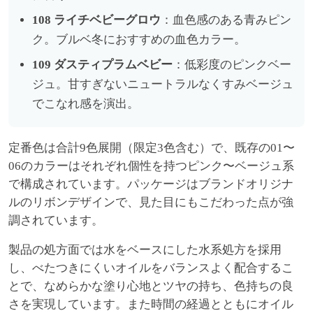
108 ライチベビーグロウ
：血色感のある青みピン
ク。ブルベ冬におすすめの血色カラー。
109 ダスティプラムベビー
：低彩度のピンクベー
ジュ。甘すぎないニュートラルなくすみベージュ
でこなれ感を演出。
定番色は合計9色展開（限定3色含む）で、既存の01〜
06のカラーはそれぞれ個性を持つピンク〜ベージュ系
で構成されています。パッケージはブランドオリジナ
ルのリボンデザインで、見た目にもこだわった点が強
調されています。
製品の処方面では水をベースにした水系処方を採用
し、べたつきにくいオイルをバランスよく配合するこ
とで、なめらかな塗り心地とツヤの持ち、色持ちの良
さを実現しています。また時間の経過とともにオイル