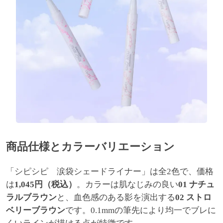
商品仕様とカラーバリエーション
「シピシピ 涙袋シェードライナー」は全2色で、価格
は
1,045円（税込）
。カラーは肌なじみの良い
01 ナチュ
ラルブラウン
と、血色感のある影を演出する
02 ストロ
ベリーブラウン
です。0.1mmの筆先により均一でブレに