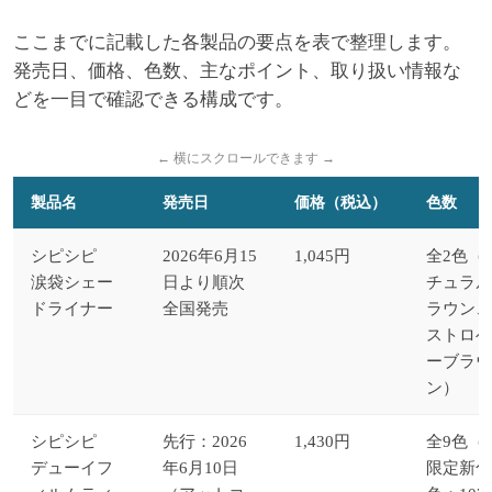
ここまでに記載した各製品の要点を表で整理します。
発売日、価格、色数、主なポイント、取り扱い情報な
どを一目で確認できる構成です。
製品名
発売日
価格（税込）
色数
シピシピ
2026年6月15
1,045円
全2色（0
涙袋シェー
日より順次
チュラル
ドライナー
全国発売
ラウン、
ストロベ
ーブラウ
ン）
シピシピ
先行：2026
1,430円
全9色（
デューイフ
年6月10日
限定新色