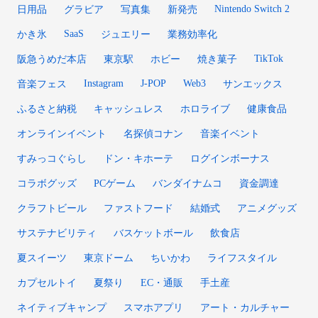
Nintendo Switch 2
日用品
グラビア
写真集
新発売
SaaS
かき氷
ジュエリー
業務効率化
TikTok
阪急うめだ本店
東京駅
ホビー
焼き菓子
Instagram
J-POP
Web3
音楽フェス
サンエックス
ふるさと納税
キャッシュレス
ホロライブ
健康食品
オンラインイベント
名探偵コナン
音楽イベント
すみっコぐらし
ドン・キホーテ
ログインボーナス
コラボグッズ
PCゲーム
バンダイナムコ
資金調達
クラフトビール
ファストフード
結婚式
アニメグッズ
サステナビリティ
バスケットボール
飲食店
夏スイーツ
東京ドーム
ちいかわ
ライフスタイル
カプセルトイ
夏祭り
EC・通販
手土産
ネイティブキャンプ
スマホアプリ
アート・カルチャー