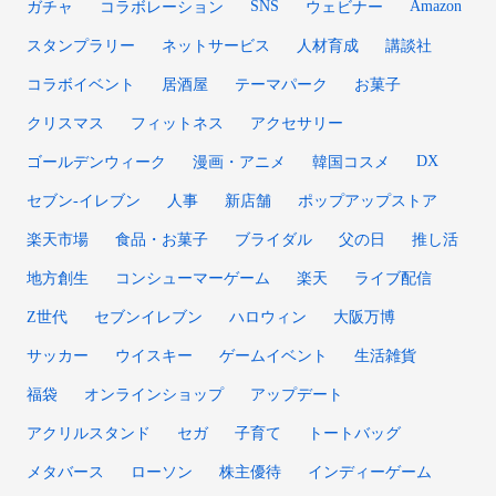
SNS
Amazon
ガチャ
コラボレーション
ウェビナー
スタンプラリー
ネットサービス
人材育成
講談社
コラボイベント
居酒屋
テーマパーク
お菓子
クリスマス
フィットネス
アクセサリー
DX
ゴールデンウィーク
漫画・アニメ
韓国コスメ
セブン‐イレブン
人事
新店舗
ポップアップストア
楽天市場
食品・お菓子
ブライダル
父の日
推し活
地方創生
コンシューマーゲーム
楽天
ライブ配信
Z世代
セブンイレブン
ハロウィン
大阪万博
サッカー
ウイスキー
ゲームイベント
生活雑貨
福袋
オンラインショップ
アップデート
アクリルスタンド
セガ
子育て
トートバッグ
メタバース
ローソン
株主優待
インディーゲーム