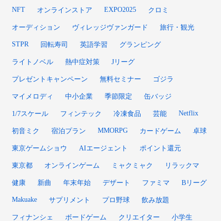
NFT
EXPO2025
オンラインストア
クロミ
オーディション
ヴィレッジヴァンガード
旅行・観光
STPR
回転寿司
英語学習
グランピング
ライトノベル
熱中症対策
Jリーグ
プレゼントキャンペーン
無料セミナー
ゴジラ
マイメロディ
中小企業
季節限定
缶バッジ
Netflix
1/7スケール
フィンテック
冷凍食品
芸能
MMORPG
初音ミク
宿泊プラン
カードゲーム
卓球
東京ゲームショウ
AIエージェント
ポイント還元
東京都
オンラインゲーム
ミャクミャク
リラックマ
健康
新曲
年末年始
デザート
ファミマ
Bリーグ
Makuake
サプリメント
プロ野球
飲み放題
フィナンシェ
ボードゲーム
クリエイター
小学生