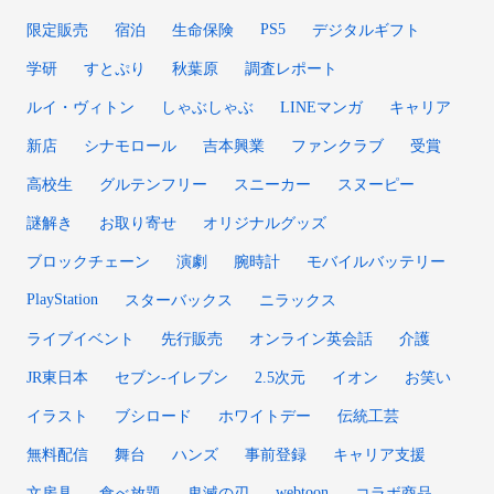
PS5
限定販売
宿泊
生命保険
デジタルギフト
学研
すとぷり
秋葉原
調査レポート
ルイ・ヴィトン
しゃぶしゃぶ
LINEマンガ
キャリア
新店
シナモロール
吉本興業
ファンクラブ
受賞
高校生
グルテンフリー
スニーカー
スヌーピー
謎解き
お取り寄せ
オリジナルグッズ
ブロックチェーン
演劇
腕時計
モバイルバッテリー
PlayStation
スターバックス
ニラックス
ライブイベント
先行販売
オンライン英会話
介護
JR東日本
セブン-イレブン
2.5次元
イオン
お笑い
イラスト
ブシロード
ホワイトデー
伝統工芸
無料配信
舞台
ハンズ
事前登録
キャリア支援
webtoon
文房具
食べ放題
鬼滅の刃
コラボ商品