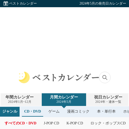
ベストカレンダー
2024年5月の発売日カレンダー
ベ
ス
ト
年間カレンダー
月間カレンダー
祝日カレンダー
カ
2024年1月~12月
2024年5月
2024年・連休一覧
レ
ン
ジャンル
CD・DVD
ゲーム
漫画コミック
本・単行本
ホ
ダ
ー
すべてのCD・DVD
J-POP CD
K-POP CD
ロック・ポップスCD