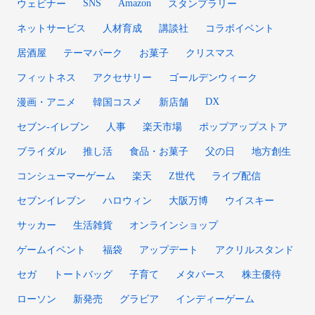
SNS
Amazon
ウェビナー
スタンプラリー
ネットサービス
人材育成
講談社
コラボイベント
居酒屋
テーマパーク
お菓子
クリスマス
フィットネス
アクセサリー
ゴールデンウィーク
DX
漫画・アニメ
韓国コスメ
新店舗
セブン‐イレブン
人事
楽天市場
ポップアップストア
ブライダル
推し活
食品・お菓子
父の日
地方創生
コンシューマーゲーム
楽天
Z世代
ライブ配信
セブンイレブン
ハロウィン
大阪万博
ウイスキー
サッカー
生活雑貨
オンラインショップ
ゲームイベント
福袋
アップデート
アクリルスタンド
セガ
トートバッグ
子育て
メタバース
株主優待
ローソン
新発売
グラビア
インディーゲーム