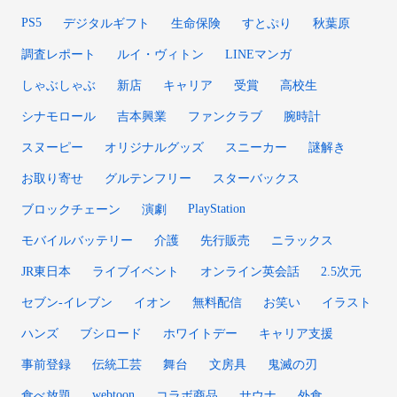
PS5
デジタルギフト
生命保険
すとぷり
秋葉原
調査レポート
ルイ・ヴィトン
LINEマンガ
しゃぶしゃぶ
新店
キャリア
受賞
高校生
シナモロール
吉本興業
ファンクラブ
腕時計
スヌーピー
オリジナルグッズ
スニーカー
謎解き
お取り寄せ
グルテンフリー
スターバックス
PlayStation
ブロックチェーン
演劇
モバイルバッテリー
介護
先行販売
ニラックス
JR東日本
ライブイベント
オンライン英会話
2.5次元
セブン-イレブン
イオン
無料配信
お笑い
イラスト
ハンズ
ブシロード
ホワイトデー
キャリア支援
事前登録
伝統工芸
舞台
文房具
鬼滅の刃
webtoon
食べ放題
コラボ商品
サウナ
外食