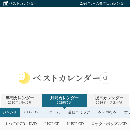
ベストカレンダー
2026年5月の発売日カレンダー
ベ
ス
ト
年間カレンダー
月間カレンダー
祝日カレンダー
カ
2026年1月~12月
2026年5月
2026年・連休一覧
レ
ン
ジャンル
CD・DVD
ゲーム
漫画コミック
本・単行本
ホ
ダ
ー
すべてのCD・DVD
J-POP CD
K-POP CD
ロック・ポップスCD