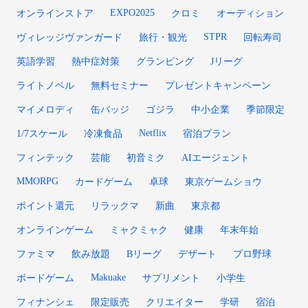
EXPO2025
オンラインストア
クロミ
オーディション
STPR
ヴィレッジヴァンガード
旅行・観光
回転寿司
英語学習
熱中症対策
グランピング
Jリーグ
ライトノベル
無料セミナー
プレゼントキャンペーン
マイメロディ
缶バッジ
ゴジラ
中小企業
季節限定
Netflix
1/7スケール
冷凍食品
宿泊プラン
フィンテック
芸能
初音ミク
AIエージェント
MMORPG
カードゲーム
卓球
東京ゲームショウ
ポイント還元
リラックマ
新曲
東京都
オンラインゲーム
ミャクミャク
健康
年末年始
ファミマ
飲み放題
Bリーグ
デザート
プロ野球
Makuake
ボードゲーム
サプリメント
小学生
フィナンシェ
限定販売
クリエイター
学研
宿泊