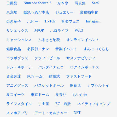
Nintendo Switch 2
SaaS
日用品
かき氷
写真集
東京駅
阪急うめだ本店
ジュエリー
業務効率化
TikTok
Instagram
焼き菓子
ホビー
音楽フェス
J-POP
Web3
サンエックス
ホロライブ
キャッシュレス
ふるさと納税
オンラインイベント
健康食品
名探偵コナン
音楽イベント
すみっコぐらし
コラボグッズ
クラフトビール
サステナビリティ
ドン・キホーテ
バンダイナムコ
ログインボーナス
資金調達
PCゲーム
結婚式
ファストフード
アニメグッズ
バスケットボール
飲食店
カプセルトイ
夏スイーツ
東京ドーム
夏祭り
ちいかわ
ライフスタイル
手土産
EC・通販
ネイティブキャンプ
NFT
スマホアプリ
アート・カルチャー