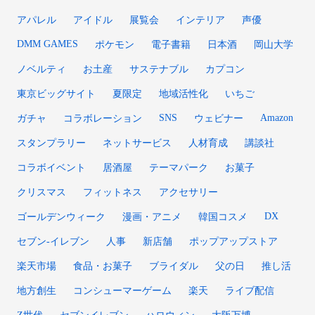
アパレル
アイドル
展覧会
インテリア
声優
DMM GAMES
ポケモン
電子書籍
日本酒
岡山大学
ノベルティ
お土産
サステナブル
カプコン
東京ビッグサイト
夏限定
地域活性化
いちご
SNS
Amazon
ガチャ
コラボレーション
ウェビナー
スタンプラリー
ネットサービス
人材育成
講談社
コラボイベント
居酒屋
テーマパーク
お菓子
クリスマス
フィットネス
アクセサリー
DX
ゴールデンウィーク
漫画・アニメ
韓国コスメ
セブン‐イレブン
人事
新店舗
ポップアップストア
楽天市場
食品・お菓子
ブライダル
父の日
推し活
地方創生
コンシューマーゲーム
楽天
ライブ配信
Z世代
セブンイレブン
ハロウィン
大阪万博