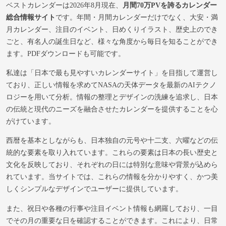
ベストカレンダーは2026年8月現在、
月間70万PVを誇るカレンダー
総合情報サイト
です。年間・月間カレンダーだけでなく、大安・満
月カレンダー、注目のイベント、日めくりイラスト、歴史上のでき
ごと、有名人の誕生日など、様々な角度から毎日を知ることができ
ます。PDFダウンロードも可能です。
私達は「日本で最も見やすいカレンダーサイト」を目指して運営し
ており、正しい情報を求めてNASAの天体データを最新のAIテクノ
ロジーを用いて分析。情報の整理とデザインの洗練を追求し、日本
の伝統と現代のニーズを融合させたカレンダーを提供することを心
がけています。
西暦を基本としながらも、日本独自の元号や十二支、六曜などの伝
統的な要素を取り入れています。これらの要素は日本の長い歴史と
文化を反映しており、それぞれの日には特別な意味や背景が込めら
れています。当サイトでは、これらの情報を分かりやすく、かつ美
しくシンプルなデザインでユーザーに提供しています。
また、祝日や各種の行事や注目イベント情報も網羅しており、一目
でその月の重要な日を確認することができます。これにより、日常