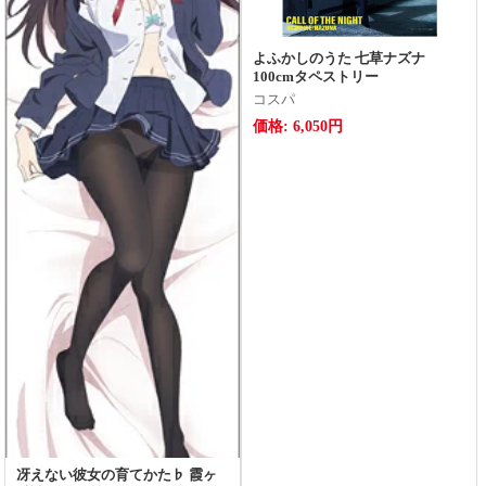
よふかしのうた 七草ナズナ
100cmタペストリー
コスパ
価格: 6,050円
冴えない彼女の育てかた♭ 霞ヶ