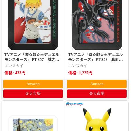
TVアニメ「遊☆戯☆王デュエル
TVアニメ「遊☆戯☆王デュエル
モンスターズ」 PT-357 城之内
モンスターズ」 PT-358 真紅眼
克也 ペーパーシアター
の黒竜 ペーパーシアター
エンスカイ
エンスカイ
価格: 433円
価格: 1,225円
Amazon
Amazon
楽天市場
楽天市場