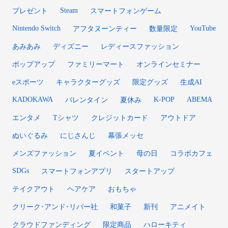
Steam
プレゼント
スマートフォンゲーム
Nintendo Switch
YouTube
アフタヌーンティー
数量限定
あみあみ
ディズニー
レディースファッション
ポップアップ
ファミリーマート
オンラインセミナー
eスポーツ
キャラクターグッズ
限定グッズ
生成AI
KADOKAWA
K-POP
ABEMA
バレンタイン
夏休み
エンタメ
Tシャツ
クレジットカード
アウトドア
ぬいぐるみ
にじさんじ
幕張メッセ
メンズファッション
夏イベント
母の日
コラボカフェ
SDGs
スマートフォンアプリ
スタートアップ
テイクアウト
ヘアケア
おもちゃ
クリーク･アンド･リバー社
和菓子
新刊
アニメイト
クラウドファンディング
限定商品
ハローキティ