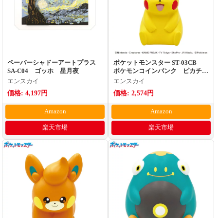
ペーパーシャドーアートプラス
ポケットモンスター ST-03CB
SA-C04 ゴッホ 星月夜
ポケモンコインバンク ピカチュ
ウ
エンスカイ
エンスカイ
価格: 4,197円
価格: 2,574円
Amazon
Amazon
楽天市場
楽天市場