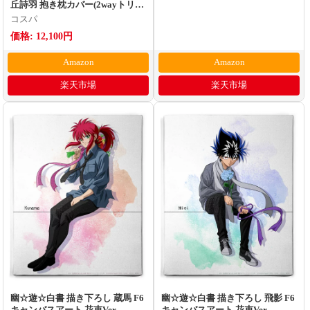
丘詩羽 抱き枕カバー(2wayトリコ
ット)
コスパ
価格: 12,100円
Amazon
Amazon
楽天市場
楽天市場
幽☆遊☆白書 描き下ろし 蔵馬 F6
幽☆遊☆白書 描き下ろし 飛影 F6