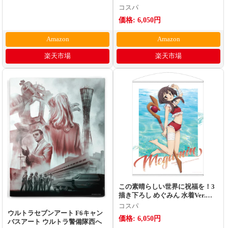
コスパ
価格: 6,050円
Amazon
Amazon
楽天市場
楽天市場
この素晴らしい世界に祝福を！3
描き下ろし めぐみん 水着Ver.
100cmタペストリー
コスパ
ウルトラセブンアート F6キャン
価格: 6,050円
バスアート ウルトラ警備隊西へ