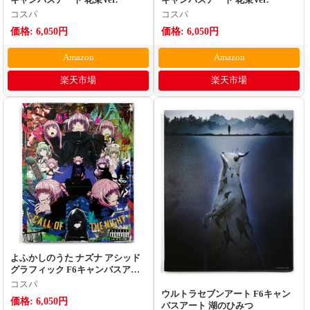
キャンバスアート 花束Ver.
キャンバスアート 花束Ver.
コスパ
コスパ
価格: 6,050円
価格: 6,050円
Amazon
Amazon
楽天市場
楽天市場
よふかしのうた ナズナ アシッド
グラフィック F6キャンバスアー
ト
コスパ
ウルトラセブンアート F6キャン
価格: 6,050円
バスアート 湖のひみつ