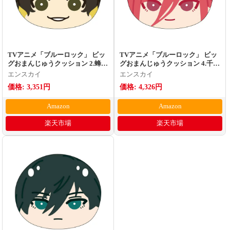
TVアニメ「ブルーロック」 ビッ
TVアニメ「ブルーロック」 ビッ
グおまんじゅうクッション 2.蜂楽
グおまんじゅうクッション 4.千切
廻
豹馬
エンスカイ
エンスカイ
価格: 3,351円
価格: 4,326円
Amazon
Amazon
楽天市場
楽天市場