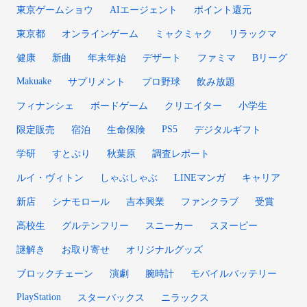
東京ゲームショウ
AIエージェント
ポイント還元
東京都
オンラインゲーム
ミャクミャク
リラックマ
健康
新曲
年末年始
デザート
ファミマ
Bリーグ
Makuake
サプリメント
プロ野球
飲み放題
フィナンシェ
ボードゲーム
クリエイター
小学生
PS5
限定販売
宿泊
生命保険
デジタルギフト
学研
すとぷり
秋葉原
調査レポート
ルイ・ヴィトン
しゃぶしゃぶ
LINEマンガ
キャリア
新店
シナモロール
吉本興業
ファンクラブ
受賞
高校生
グルテンフリー
スニーカー
スヌーピー
謎解き
お取り寄せ
オリジナルグッズ
ブロックチェーン
演劇
腕時計
モバイルバッテリー
PlayStation
スターバックス
ニラックス