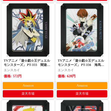
TVアニメ「遊☆戯☆王デュエル
TVアニメ「遊☆戯☆王デュエル
モンスターズ」 PT-355 闇遊
モンスターズ」 PT-356 海馬瀬
戯 ペーパーシアター
人 ペーパーシアター
エンスカイ
エンスカイ
価格: 572円
価格: 628円
Amazon
Amazon
楽天市場
楽天市場