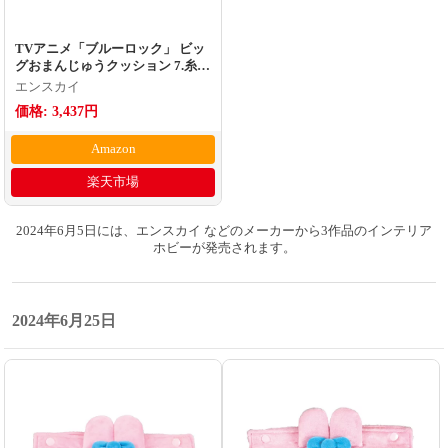
TVアニメ「ブルーロック」 ビッ
グおまんじゅうクッション 7.糸師
凛
エンスカイ
価格: 3,437円
Amazon
楽天市場
2024年6月5日には、エンスカイ などのメーカーから3作品のインテリア
ホビーが発売されます。
2024年6月25日