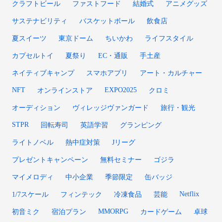
クラフトビール
ファストフード
結婚式
アニメグッズ
サステナビリティ
バスケットボール
飲食店
夏スイーツ
東京ドーム
ちいかわ
ライフスタイル
カプセルトイ
夏祭り
EC・通販
手土産
ネイティブキャンプ
スマホアプリ
アート・カルチャー
NFT
EXPO2025
オンラインストア
クロミ
オーディション
ヴィレッジヴァンガード
旅行・観光
STPR
回転寿司
英語学習
グランピング
ライトノベル
熱中症対策
Jリーグ
プレゼントキャンペーン
無料セミナー
ゴジラ
マイメロディ
中小企業
季節限定
缶バッジ
Netflix
1/7スケール
フィンテック
冷凍食品
芸能
MMORPG
初音ミク
宿泊プラン
カードゲーム
卓球