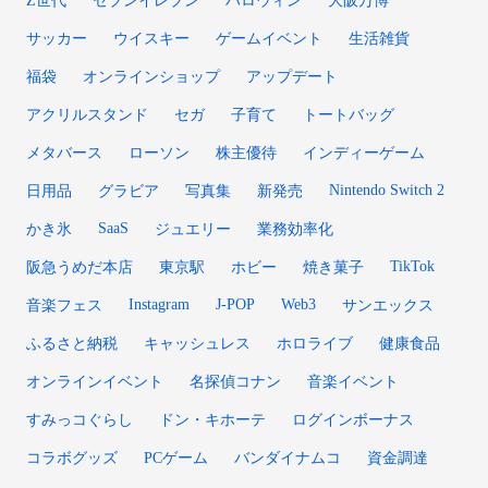
サッカー
ウイスキー
ゲームイベント
生活雑貨
福袋
オンラインショップ
アップデート
アクリルスタンド
セガ
子育て
トートバッグ
メタバース
ローソン
株主優待
インディーゲーム
Nintendo Switch 2
日用品
グラビア
写真集
新発売
SaaS
かき氷
ジュエリー
業務効率化
TikTok
阪急うめだ本店
東京駅
ホビー
焼き菓子
Instagram
J-POP
Web3
音楽フェス
サンエックス
ふるさと納税
キャッシュレス
ホロライブ
健康食品
オンラインイベント
名探偵コナン
音楽イベント
すみっコぐらし
ドン・キホーテ
ログインボーナス
コラボグッズ
PCゲーム
バンダイナムコ
資金調達