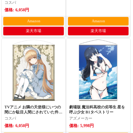
コスパ
価格: 6,050円
Amazon
Amazon
楽天市場
楽天市場
TVアニメ お隣の天使様にいつの
劇場版 魔法科高校の劣等生 星を
間にか駄目人間にされていた件
呼ぶ少女 B1タペストリー
椎名真昼 100cmタペストリー ロ
コスパ
アズメーカー
リータファッションver.
価格: 6,050円
価格: 5,998円