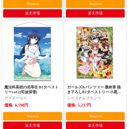
Amazon
Amazon
楽天市場
楽天市場
魔法科高校の劣等生 B1タペスト
ガールズ&パンツァー 最終章 描
リーvol.2[司波深雪]
き下ろしB1タペストリー 小悪魔
ウエイトレス
アズメーカー
シーズナルプランツ
価格: 6,598円
価格: 5,237円
Amazon
Amazon
楽天市場
楽天市場