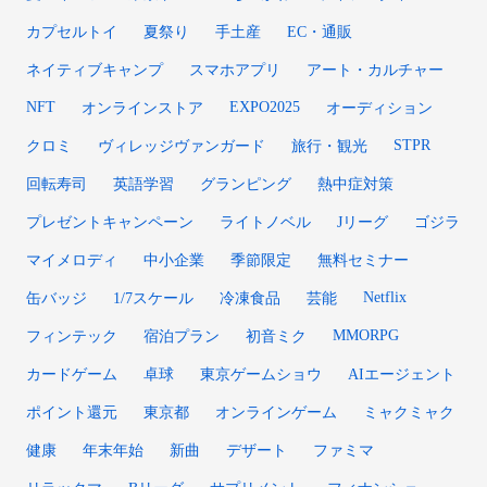
カプセルトイ
夏祭り
手土産
EC・通販
ネイティブキャンプ
スマホアプリ
アート・カルチャー
NFT
EXPO2025
オンラインストア
オーディション
STPR
クロミ
ヴィレッジヴァンガード
旅行・観光
回転寿司
英語学習
グランピング
熱中症対策
プレゼントキャンペーン
ライトノベル
Jリーグ
ゴジラ
マイメロディ
中小企業
季節限定
無料セミナー
Netflix
缶バッジ
1/7スケール
冷凍食品
芸能
MMORPG
フィンテック
宿泊プラン
初音ミク
カードゲーム
卓球
東京ゲームショウ
AIエージェント
ポイント還元
東京都
オンラインゲーム
ミャクミャク
健康
年末年始
新曲
デザート
ファミマ