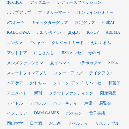
あみあみ
ディズニー
レディースファッション
ポップアップ
ファミリーマート
オンラインセミナー
eスポーツ
キャラクターグッズ
限定グッズ
生成AI
KADOKAWA
K-POP
ABEMA
バレンタイン
夏休み
エンタメ
Tシャツ
クレジットカード
ぬいぐるみ
アウトドア
にじさんじ
幕張メッセ
母の日
SDGs
メンズファッション
夏イベント
コラボカフェ
スマートフォンアプリ
スタートアップ
テイクアウト
ヘアケア
おもちゃ
クリーク･アンド･リバー社
和菓子
アニメイト
新刊
クラウドファンディング
限定商品
アイドル
アパレル
ハローキティ
声優
展覧会
DMM GAMES
インテリア
ポケモン
電子書籍
岡山大学
日本酒
お土産
ノベルティ
サステナブル