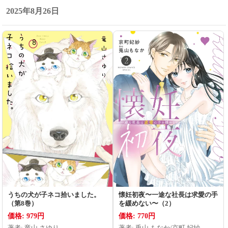
2025年8月26日
うちの犬が子ネコ拾いました。
懐妊初夜〜一途な社長は求愛の手
（第8巻）
を緩めない〜（2）
価格: 979円
価格: 770円
著者: 竜山 さゆり
著者: 兎山 もなか/京町 妃紗