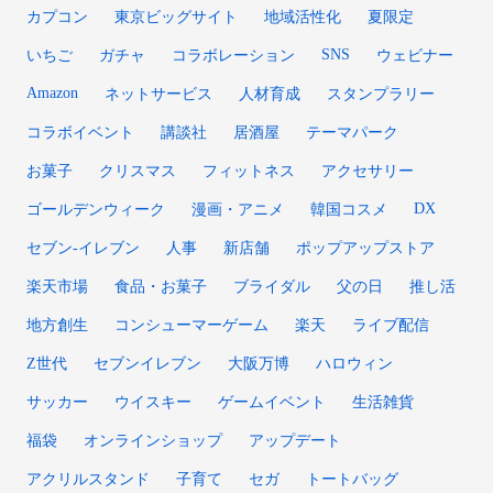
カプコン
東京ビッグサイト
地域活性化
夏限定
SNS
いちご
ガチャ
コラボレーション
ウェビナー
Amazon
ネットサービス
人材育成
スタンプラリー
コラボイベント
講談社
居酒屋
テーマパーク
お菓子
クリスマス
フィットネス
アクセサリー
DX
ゴールデンウィーク
漫画・アニメ
韓国コスメ
セブン‐イレブン
人事
新店舗
ポップアップストア
楽天市場
食品・お菓子
ブライダル
父の日
推し活
地方創生
コンシューマーゲーム
楽天
ライブ配信
Z世代
セブンイレブン
大阪万博
ハロウィン
サッカー
ウイスキー
ゲームイベント
生活雑貨
福袋
オンラインショップ
アップデート
アクリルスタンド
子育て
セガ
トートバッグ