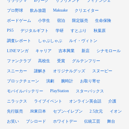
リラックマ
Bリーグ
サプリメント
フィナンシェ
Makuake
プロ野球
飲み放題
クリエイター
ボードゲーム
小学生
宿泊
限定販売
生命保険
PS5
デジタルギフト
学研
すとぷり
秋葉原
調査レポート
しゃぶしゃぶ
ルイ・ヴィトン
LINEマンガ
キャリア
吉本興業
新店
シナモロール
ファンクラブ
高校生
受賞
グルテンフリー
スニーカー
謎解き
オリジナルグッズ
スヌーピー
ブロックチェーン
演劇
腕時計
お取り寄せ
PlayStation
モバイルバッテリー
スターバックス
ニラックス
ライブイベント
オンライン英会話
介護
先行販売
JR東日本
セブン-イレブン
2.5次元
イオン
お笑い
ブシロード
ホワイトデー
伝統工芸
舞台