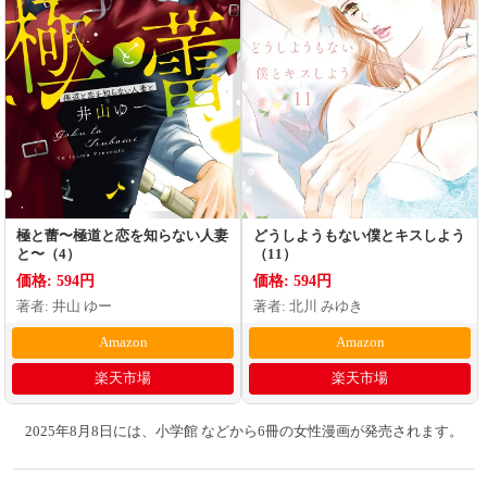
極と蕾〜極道と恋を知らない人妻
どうしようもない僕とキスしよう
と〜（4）
（11）
価格: 594円
価格: 594円
著者: 井山 ゆー
著者: 北川 みゆき
Amazon
Amazon
楽天市場
楽天市場
2025年8月8日には、小学館 などから6冊の女性漫画が発売されます。