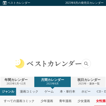
ベストカレンダー
2025年8月の発売日カレンダー
ベ
ス
ト
年間カレンダー
月間カレンダー
祝日カレンダー
カ
2025年1月~12月
2025年8月
2025年・連休一覧
レ
ン
ジャンル
漫画コミック
ゲーム
本・単行本
ホビー
CD・D
ダ
ー
すべての漫画コミック
少年漫画
青年漫画
少女漫画
女性漫