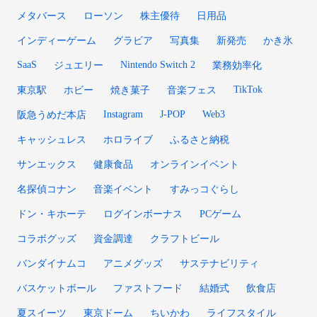
メタバース
ローソン
株主優待
日用品
インディーゲーム
グラビア
写真集
新発売
かき氷
SaaS
Nintendo Switch 2
ジュエリー
業務効率化
TikTok
東京駅
ホビー
焼き菓子
音楽フェス
Instagram
J-POP
Web3
阪急うめだ本店
キャッシュレス
ホロライブ
ふるさと納税
サンエックス
健康食品
オンラインイベント
名探偵コナン
音楽イベント
すみっコぐらし
ドン・キホーテ
ログインボーナス
PCゲーム
コラボグッズ
資金調達
クラフトビール
バンダイナムコ
アニメグッズ
サステナビリティ
バスケットボール
ファストフード
結婚式
飲食店
夏スイーツ
東京ドーム
ちいかわ
ライフスタイル