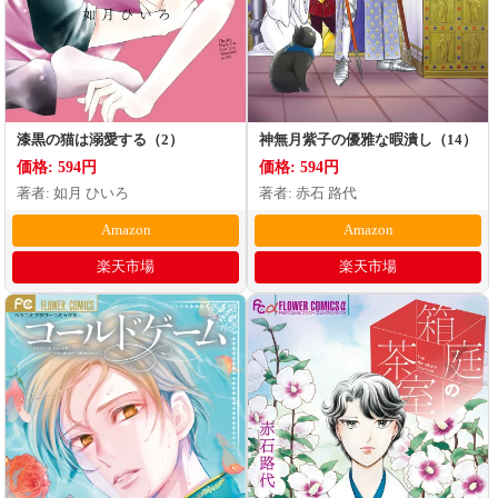
漆黒の猫は溺愛する（2）
神無月紫子の優雅な暇潰し（14）
価格: 594円
価格: 594円
著者: 如月 ひいろ
著者: 赤石 路代
Amazon
Amazon
楽天市場
楽天市場