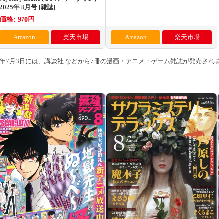
2025年 8月号 [雑誌]
価格: 970円
Amazon
楽天市場
Amazon
楽天市場
25年7月3日には、講談社 などから7冊の漫画・アニメ・ゲーム雑誌が発売され