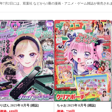
25年7月2日には、双葉社 などから1冊の漫画・アニメ・ゲーム雑誌が発売され
りぼん 2025年 8月号 [雑誌]
ちゃお 2025年 8月号 [雑誌]
価格: 689円
価格: 730円