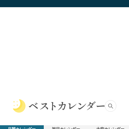
ベ
ス
ト