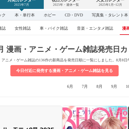
月間カレンダー
祝日カレンダー
大安カレンダー
カ
2025年7月
2025年・連休一覧
2025年1月~12月
レ
ン
ダ
ック
本・単行本
ホビー
CD・DVD
写真集・タレント本
ー
雑誌
女性雑誌
車・バイク雑誌
音楽・エンタメ雑誌
漫
年7月 漫画・アニメ・ゲーム雑誌発売日
画・アニメ・ゲーム雑誌の136作の新商品を発売日順に一覧にしました。
8月8
今日付近に発売する漫画・アニメ・ゲーム雑誌を見る
6月
7月
8月
9月
1