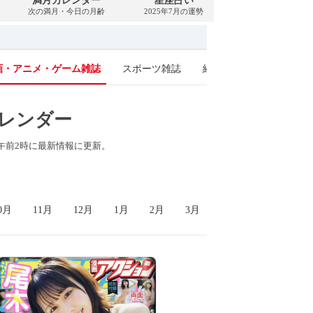
満月カレンダー
星座占い
PDFダウンロー
次の満月・今日の月齢
2025年7月の運勢
2025年7月・無料
画・アニメ・ゲーム雑誌
スポーツ雑誌
経済・ビジネス・投資雑
カレンダー
日午前2時に最新情報に更新
。
0月
11月
12月
1月
2月
3月