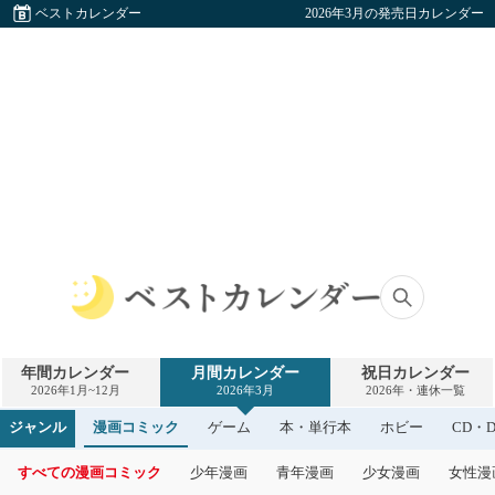
ベストカレンダー
2026年3月の発売日カレンダー
ベ
ス
ト
年間カレンダー
月間カレンダー
祝日カレンダー
カ
2026年1月~12月
2026年3月
2026年・連休一覧
レ
ン
ジャンル
漫画コミック
ゲーム
本・単行本
ホビー
CD・D
ダ
ー
すべての漫画コミック
少年漫画
青年漫画
少女漫画
女性漫