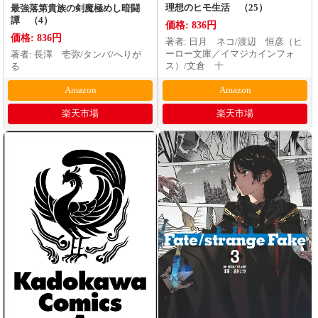
理想のヒモ生活 （25）
最強落第貴族の剣魔極めし暗闘
譚 （4）
価格: 836円
価格: 836円
著者: 日月 ネコ/渡辺 恒彦（ヒ
ーロー文庫／イマジカインフォ
著者: 長澤 壱弥/タンバ/へりが
ス）/文倉 十
る
Amazon
Amazon
楽天市場
楽天市場