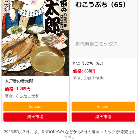
むこうぶち（65）
価格: 858円
著者: 天獅子悦也
木戸番の番太郎
価格: 1,265円
著者: くるねこ大和
Amazon
Amazon
楽天市場
楽天市場
2026年3月2日には、KADOKAWA などから8冊の漫画コミックが発売され
ます。