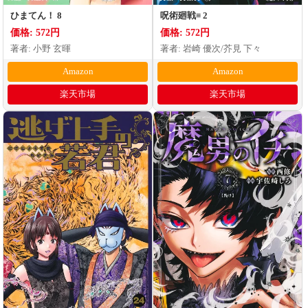
ひまてん！ 8
呪術廻戦≡ 2
価格: 572円
価格: 572円
著者: 小野 玄暉
著者: 岩崎 優次/芥見 下々
Amazon
Amazon
楽天市場
楽天市場