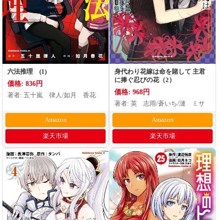
六法推理 (1)
身代わり花嫁は命を賭して 主君
に捧ぐ忍びの花（2）
価格: 836円
価格: 968円
著者: 五十嵐 律人/如月 香花
著者: 英 志雨/蒼いち/漣 ミサ
Amazon
Amazon
楽天市場
楽天市場