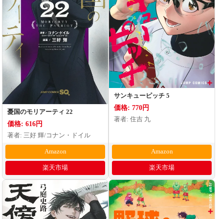
サンキューピッチ 5
価格: 770円
憂国のモリアーティ 22
著者: 住吉 九
価格: 616円
著者: 三好 輝/コナン・ドイル
Amazon
Amazon
楽天市場
楽天市場