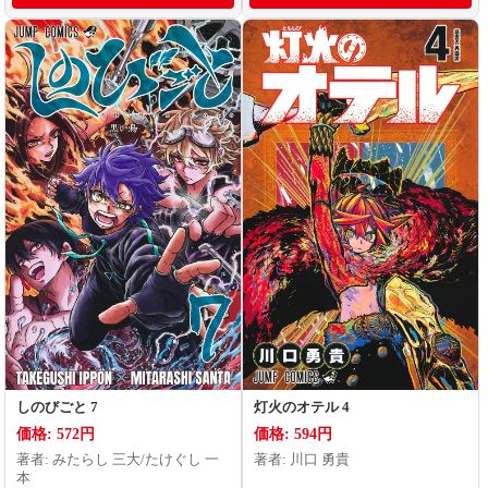
しのびごと 7
灯火のオテル 4
価格: 572円
価格: 594円
著者: みたらし 三大/たけぐし 一
著者: 川口 勇貴
本