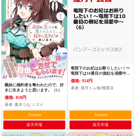
竜陛下のお妃はお断りしたい！〜
竜陛下は10番目の側妃を溺愛中〜
（6）
価格: 924円
義妹に婚約者を奪われたので、好
著者: 屋月トム伽/櫁屋涼
きに生きようと思います。（1）
価格: 858円
著者: 夏木つな/ミズメ
Amazon
Amazon
楽天市場
楽天市場