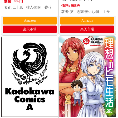
価格: 836円
価格: 968円
著者: 五十嵐 律人/如月 香花
著者: 英 志雨/蒼いち/漣 ミサ
Amazon
Amazon
楽天市場
楽天市場