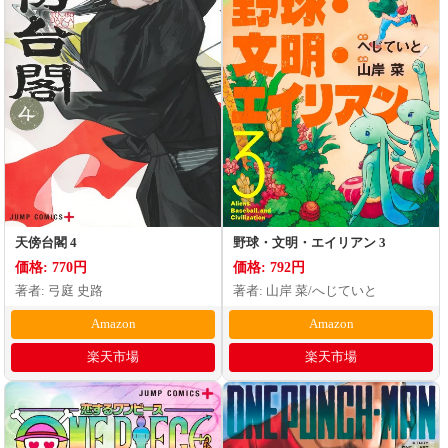
天傍台閣 4
野球・文明・エイリアン 3
価格: 770円
価格: 792円
著者: 弓庭 史路
著者: 山岸 菜/へじていと
Amazon
Amazon
楽天市場
楽天市場