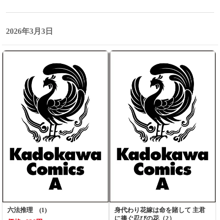
2026年3月3日
六法推理 (1)
身代わり花嫁は命を賭して 主君
に捧ぐ忍びの花（2）