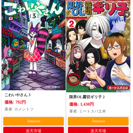
こわいやさん 3
限界OL霧切ギリ子 2
価格: 792円
価格: 1,430円
著者: カメントツ
著者: ミートスパ土本
Amazon
Amazon
楽天市場
楽天市場