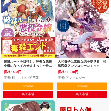
破滅ルートを目指し、完璧な悪役
大和撫子は素敵な恋を夢見る 和
令嬢になってみせますっ！〜推し
風恋愛アンソロジーコミック
のため当て馬をやり遂げたいの
価格: 858円
価格: 1,210円
に、無愛想な護衛騎士様がやたら
著者: 桜井しおり/琴乃葉
著者: アンソロジー
と絡んできます〜（1）
Amazon
Amazon
楽天市場
楽天市場