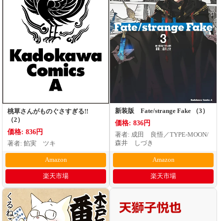
新装版 Fate/strange Fake （3）
桃草さんがものぐさすぎる!!
（2）
価格: 836円
価格: 836円
著者: 成田 良悟／TYPE-MOON/
森井 しづき
著者: 餡実 ツキ
Amazon
Amazon
楽天市場
楽天市場