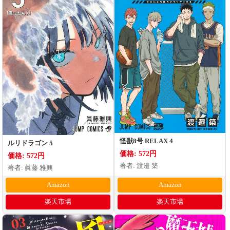
怪獣8号 RELAX 4
ルリドラゴン 5
価格: 572円
価格: 572円
著者: 渡邉 築
著者: 眞藤 雅興
Amazon
Amazon
楽天市場
楽天市場