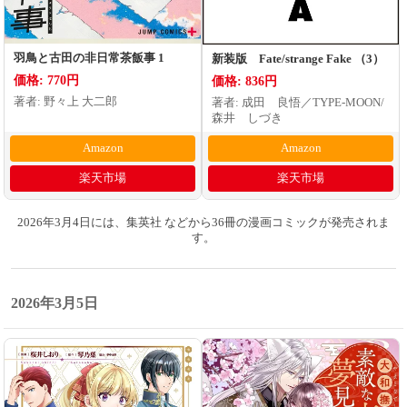
羽鳥と古田の非日常茶飯事 1
新装版 Fate/strange Fake （3）
価格: 770円
価格: 836円
著者: 野々上 大二郎
著者: 成田 良悟／TYPE-MOON/
森井 しづき
Amazon
Amazon
楽天市場
楽天市場
2026年3月4日には、集英社 などから36冊の漫画コミックが発売されま
す。
2026年3月5日