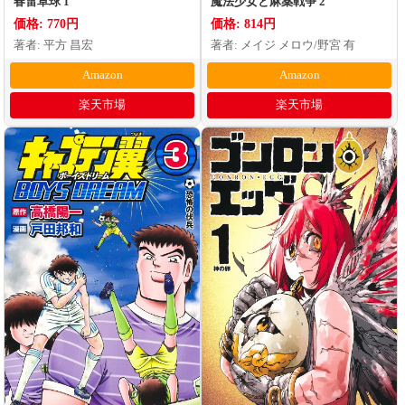
春雷卓球 1
魔法少女と麻薬戦争 2
価格: 770円
価格: 814円
著者: 平方 昌宏
著者: メイジ メロウ/野宮 有
Amazon
Amazon
楽天市場
楽天市場