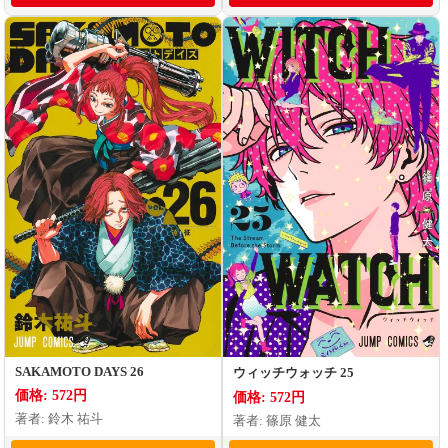
SAKAMOTO DAYS 26
ウィッチウォッチ 25
価格: 572円
価格: 572円
著者: 鈴木 祐斗
著者: 篠原 健太