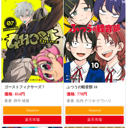
ゴーストフィクサーズ 7
ふつうの軽音部 10
価格: 814円
価格: 770円
著者: 田中 靖規
著者: 出内 テツオ/クワハリ
Amazon
Amazon
楽天市場
楽天市場