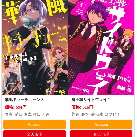
華風キラーチューン 3
魔王城サイドウェイ 1
価格: 594円
価格: 616円
著者: 溝口 俊太/渡辺 えみ
著者: 鵜飼 樹/清水 コウセイ
Amazon
Amazon
楽天市場
楽天市場