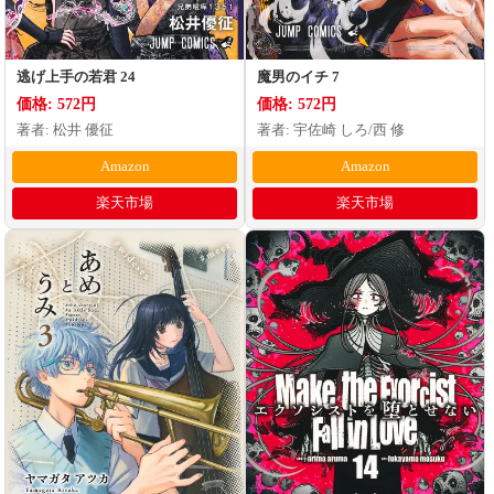
逃げ上手の若君 24
魔男のイチ 7
価格: 572円
価格: 572円
著者: 松井 優征
著者: 宇佐崎 しろ/西 修
Amazon
Amazon
楽天市場
楽天市場