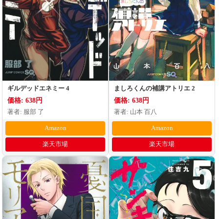
ギルデッドエネミー 4
ましろくんの補講アトリエ 2
価格: 638円
価格: 638円
著者: 服部 了
著者: 山本 百八
Amazon
Amazon
楽天市場
楽天市場