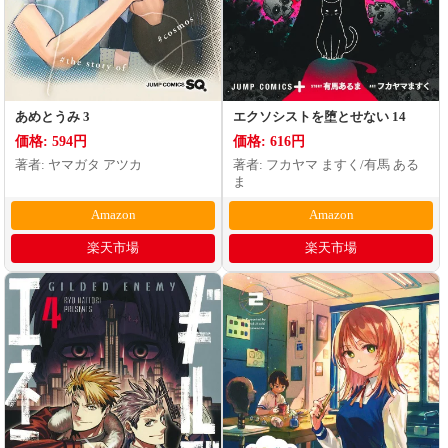
あめとうみ 3
エクソシストを堕とせない 14
価格: 594円
価格: 616円
著者: ヤマガタ アツカ
著者: フカヤマ ますく/有馬 ある
ま
Amazon
Amazon
楽天市場
楽天市場