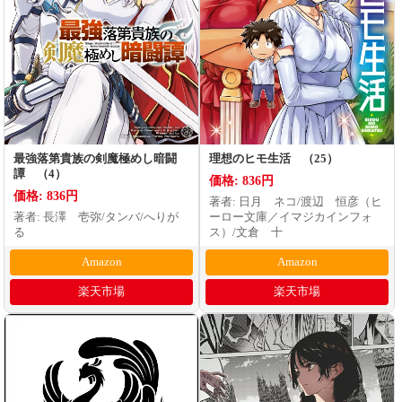
最強落第貴族の剣魔極めし暗闘
理想のヒモ生活 （25）
譚 （4）
価格: 836円
価格: 836円
著者: 日月 ネコ/渡辺 恒彦（ヒ
著者: 長澤 壱弥/タンバ/へりが
ーロー文庫／イマジカインフォ
る
ス）/文倉 十
Amazon
Amazon
楽天市場
楽天市場