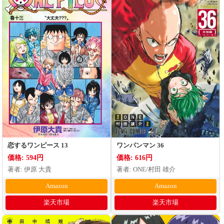
恋するワンピース 13
ワンパンマン 36
価格: 594円
価格: 616円
著者: 伊原 大貴
著者: ONE/村田 雄介
Amazon
Amazon
楽天市場
楽天市場