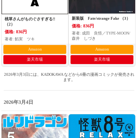
新装版 Fate/strange Fake （3）
桃草さんがものぐさすぎる!!
（2）
価格: 836円
価格: 836円
著者: 成田 良悟／TYPE-MOON/
森井 しづき
著者: 餡実 ツキ
Amazon
Amazon
楽天市場
楽天市場
2026年3月3日には、KADOKAWA などから6冊の漫画コミックが発売され
ます。
2026年3月4日