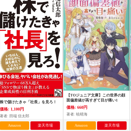
【TOジュニア文庫】この世界の顔
面偏差値が高すぎて目が痛い1
株で儲けたきゃ「社長」を見ろ！
価格: 660円
価格: 1,100円
著者: 暁晴海
著者: 田端 信太郎
Amazon
楽天市場
Amazon
楽天市場