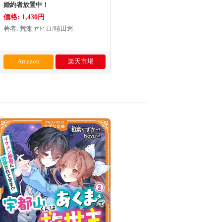
婚約者放置中！
価格: 1,430円
著者: 荒瀬ヤヒロ/晴田巡
Amazon
楽天市場