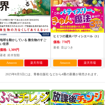
ヒミツの週末パティシエール（1）
地球を動かしている 微生物のすご
価格: 770円
い世界
著者: 音はつき
価格: 1,309円
著者: 鈴木智順
Amazon
楽天市場
Amazon
楽天市場
2025年8月5日には、青春出版社 などから4冊の新書が発売されます。