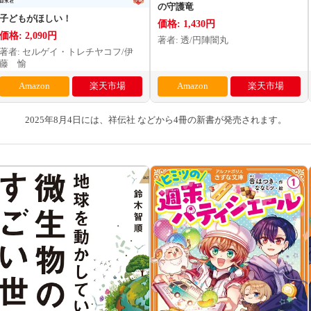
の守護竜
子どもがほしい！
価格: 1,430円
価格: 2,090円
著者: 透/円陣闇丸
著者: セルゲイ・トレチヤコフ/伊
藤 愉
Amazon
楽天市場
Amazon
楽天市場
2025年8月4日には、祥伝社 などから4冊の新書が発売されます。