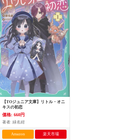
【TOジュニア文庫】リトル・オニ
キスの初恋
価格: 660円
著者: 緑名紺
Amazon
楽天市場