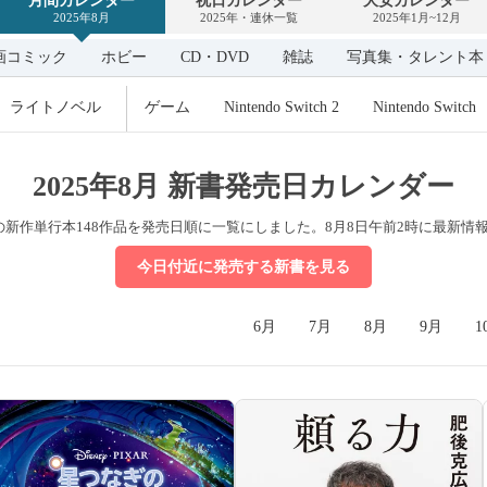
月間カレンダー
祝日カレンダー
大安カレンダー
カ
2025年8月
2025年・連休一覧
2025年1月~12月
レ
ン
ダ
画コミック
ホビー
CD・DVD
雑誌
写真集・タレント本
ー
ライトノベル
ゲーム
Nintendo Switch 2
Nintendo Switch
2025年8月 新書発売日カレンダー
書の新作単行本148作品を発売日順に一覧にしました。
8月8日午前2時に最新情
今日付近に発売する新書を見る
6月
7月
8月
9月
1