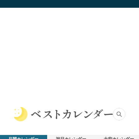
ベ
ス
ト