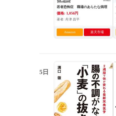
若者恐怖症 職場のあらたな病理
価格: 1,056円
著者: 舟津 昌平
Amazon
楽天市場
5日