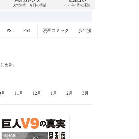
満月カレンダー
星座占い
PDFダウンロー
次の満月・今日の月齢
2025年8月の運勢
2025年8月・無料
PS5
PS4
漫画コミック
少年漫画
青年漫画
少
報に更新
。
0月
11月
12月
1月
2月
3月