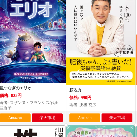
星つなぎのエリオ
頼る力
価格: 825円
価格: 990円
著者: スザンヌ・フランシス/代田
著者: 肥後 克広
亜香子
Amazon
楽天市場
Amazon
楽天市場