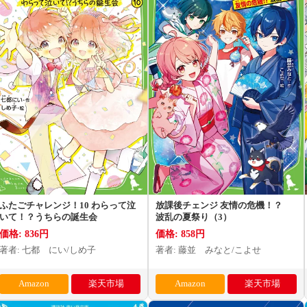
ふたごチャレンジ！10 わらって泣
放課後チェンジ 友情の危機！？
いて！？うちらの誕生会
波乱の夏祭り（3）
価格: 836円
価格: 858円
著者: 七都 にい/しめ子
著者: 藤並 みなと/こよせ
Amazon
楽天市場
Amazon
楽天市場