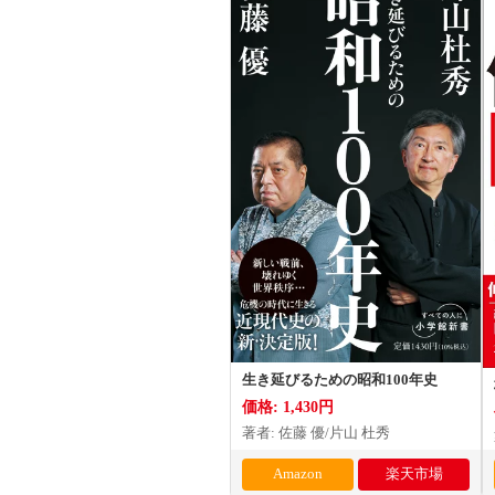
生き延びるための昭和100年史
価格: 1,430円
著者: 佐藤 優/片山 杜秀
Amazon
楽天市場