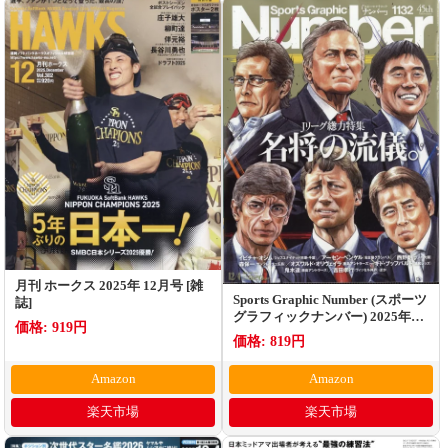
月刊 ホークス 2025年 12月号 [雑
Sports Graphic Number (スポーツ
誌]
グラフィックナンバー) 2025年
価格: 919円
12/4号 [雑誌]
価格: 819円
Amazon
Amazon
楽天市場
楽天市場