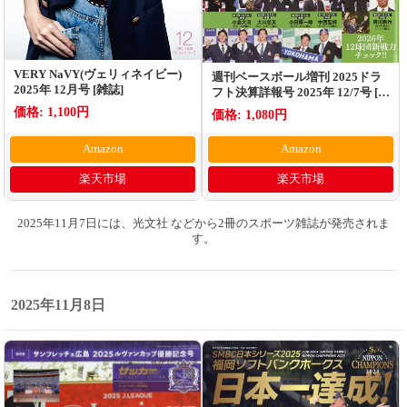
VERY NaVY(ヴェリィネイビー)
週刊ベースボール増刊 2025ドラ
2025年 12月号 [雑誌]
フト決算詳報号 2025年 12/7号 [雑
誌]
価格: 1,100円
価格: 1,080円
Amazon
Amazon
楽天市場
楽天市場
2025年11月7日には、光文社 などから2冊のスポーツ雑誌が発売されま
す。
2025年11月8日