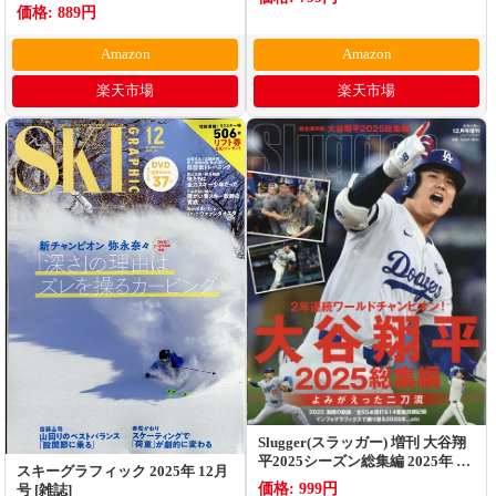
価格: 889円
Amazon
Amazon
楽天市場
楽天市場
Slugger(スラッガー) 増刊 大谷翔
平2025シーズン総集編 2025年 12
スキーグラフィック 2025年 12月
月号 [雑誌]
価格: 999円
号 [雑誌]