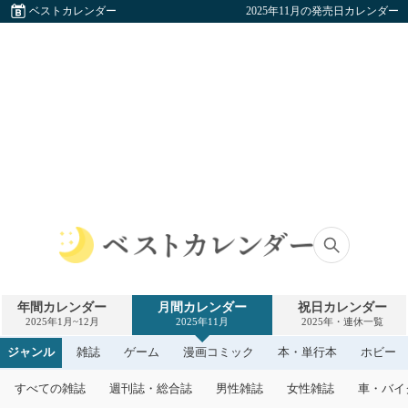
ベストカレンダー
2025年11月の発売日カレンダー
ベ
ス
ト
年間カレンダー
月間カレンダー
祝日カレンダー
カ
2025年1月~12月
2025年11月
2025年・連休一覧
レ
ン
ジャンル
雑誌
ゲーム
漫画コミック
本・単行本
ホビー
ダ
ー
すべての雑誌
週刊誌・総合誌
男性雑誌
女性雑誌
車・バイ