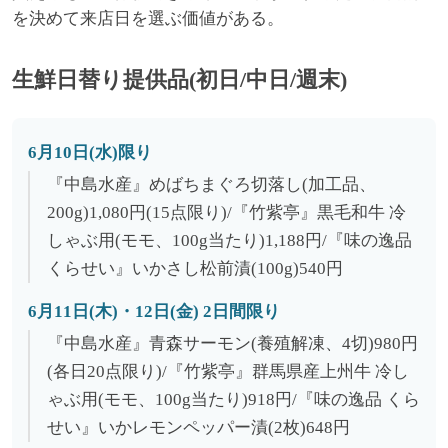
を決めて来店日を選ぶ価値がある。
生鮮日替り提供品(初日/中日/週末)
6月10日(水)限り
『中島水産』めばちまぐろ切落し(加工品、
200g)1,080円(15点限り)/『竹紫亭』黒毛和牛 冷
しゃぶ用(モモ、100g当たり)1,188円/『味の逸品
くらせい』いかさし松前漬(100g)540円
6月11日(木)・12日(金) 2日間限り
『中島水産』青森サーモン(養殖解凍、4切)980円
(各日20点限り)/『竹紫亭』群馬県産上州牛 冷し
ゃぶ用(モモ、100g当たり)918円/『味の逸品 くら
せい』いかレモンペッパー漬(2枚)648円