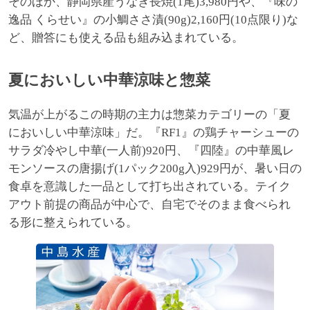
そのほか、静岡県産うなぎ長焼(1尾)3,980円や、『味の
逸品 くらせい』の小鯛ささ漬(90g)2,160円(10点限り)な
ど、贈答にも使える品も組み込まれている。
夏においしい中華涼味と惣菜
気温が上がるこの時期の主力は惣菜カテゴリーの「夏
においしい中華涼味」だ。『RF1』の鶏チャーシューの
サラダ冷やし中華(一人前)920円、『四陸』の中華風レ
モンソースの唐揚げ(1パック200g入)929円が、暑い日の
食卓を意識した一品として打ち出されている。テイク
アウト前提の商品が中心で、自宅でそのまま食べられ
る形に整えられている。