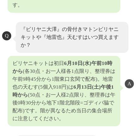
す。
『ビリヤニ大澤』の骨付きマトンビリヤニ
キットや『地雷也』天むすはいつ買えます
か？
ビリヤニキットは初日
6月10日(水)午前10時
から
(各30点・お一人様各1点限り、整理券は
午前9時45分から1階東口玄関で配布)。地雷
也の天むす(5個入918円)は
6月13日(土)午後1
時から
(50点・お一人様2点限り、整理券は午
後0時30分から地下1階北階段=ゴディバ脇で
配布)です。階が異なるため当日の集合場所
に注意してください。