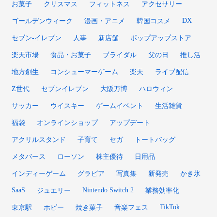
お菓子
クリスマス
フィットネス
アクセサリー
DX
ゴールデンウィーク
漫画・アニメ
韓国コスメ
セブン‐イレブン
人事
新店舗
ポップアップストア
楽天市場
食品・お菓子
ブライダル
父の日
推し活
地方創生
コンシューマーゲーム
楽天
ライブ配信
Z世代
セブンイレブン
大阪万博
ハロウィン
サッカー
ウイスキー
ゲームイベント
生活雑貨
福袋
オンラインショップ
アップデート
アクリルスタンド
子育て
セガ
トートバッグ
メタバース
ローソン
株主優待
日用品
インディーゲーム
グラビア
写真集
新発売
かき氷
SaaS
Nintendo Switch 2
ジュエリー
業務効率化
TikTok
東京駅
ホビー
焼き菓子
音楽フェス