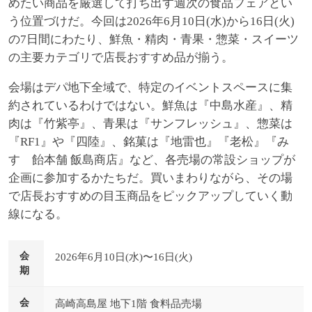
めたい商品を厳選して打ち出す週次の食品フェアとい
う位置づけだ。今回は2026年6月10日(水)から16日(火)
の7日間にわたり、鮮魚・精肉・青果・惣菜・スイーツ
の主要カテゴリで店長おすすめ品が揃う。
会場はデパ地下全域で、特定のイベントスペースに集
約されているわけではない。鮮魚は『中島水産』、精
肉は『竹紫亭』、青果は『サンフレッシュ』、惣菜は
『RF1』や『四陸』、銘菓は『地雷也』『老松』『み
すゞ飴本舗 飯島商店』など、各売場の常設ショップが
企画に参加するかたちだ。買いまわりながら、その場
で店長おすすめの目玉商品をピックアップしていく動
線になる。
会
2026年6月10日(水)〜16日(火)
期
会
高崎高島屋 地下1階 食料品売場