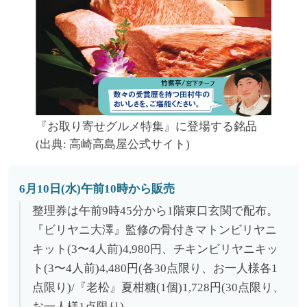
『お取り寄せグルメ特集』に登場する銘品
(出典: 高崎高島屋公式サイト)
6月10日(水)午前10時から販売
整理券は午前9時45分から1階東口玄関で配布。
『ビリヤニ大澤』監修の骨付きマトンビリヤニ
キット(3〜4人前)4,980円、チキンビリヤニキッ
ト(3〜4人前)4,480円(各30点限り、お一人様各1
点限り)/『老松』夏柑糖(1個)1,728円(30点限り、
お一人様1点限り)