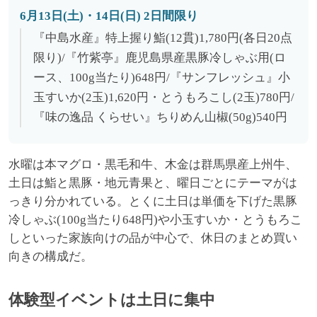
6月13日(土)・14日(日) 2日間限り
『中島水産』特上握り鮨(12貫)1,780円(各日20点
限り)/『竹紫亭』鹿児島県産黒豚冷しゃぶ用(ロ
ース、100g当たり)648円/『サンフレッシュ』小
玉すいか(2玉)1,620円・とうもろこし(2玉)780円/
『味の逸品 くらせい』ちりめん山椒(50g)540円
水曜は本マグロ・黒毛和牛、木金は群馬県産上州牛、
土日は鮨と黒豚・地元青果と、曜日ごとにテーマがは
っきり分かれている。とくに土日は単価を下げた黒豚
冷しゃぶ(100g当たり648円)や小玉すいか・とうもろこ
しといった家族向けの品が中心で、休日のまとめ買い
向きの構成だ。
体験型イベントは土日に集中