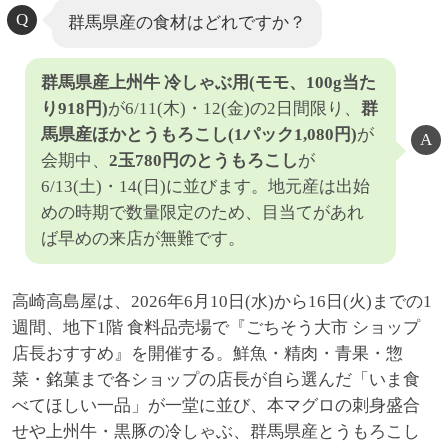
群馬県産の食材はどれですか？
群馬県産上州牛 冷しゃぶ用(モモ、100g当た
り918円)
が6/11(木)・12(金)の2日間限り、
群
馬県産ほかとうもろこし(1パック1,080円)
が
会期中、
2玉780円のとうもろこし
が
6/13(土)・14(日)に並びます。地元産は出始
めの時期で数量限定のため、目当てがあれ
ば早めの来店が無難です。
高崎高島屋は、2026年6月10日(水)から16日(火)までの1
週間、地下1階 食料品売場で『ごちそう大市 ショップ
店長おすすめ』を開催する。鮮魚・精肉・青果・惣
菜・銘菓まで各ショップの店長が自ら選んだ「いま食
べてほしい一品」が一堂に並び、本マグロの刺身盛合
せや上州牛・黒豚の冷しゃぶ、群馬県産とうもろこし