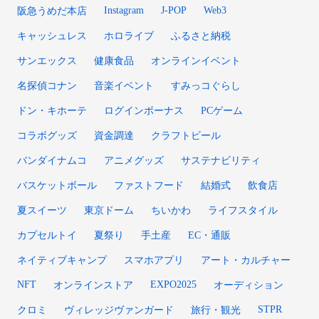
Instagram
J-POP
Web3
阪急うめだ本店
キャッシュレス
ホロライブ
ふるさと納税
サンエックス
健康食品
オンラインイベント
名探偵コナン
音楽イベント
すみっコぐらし
ドン・キホーテ
ログインボーナス
PCゲーム
コラボグッズ
資金調達
クラフトビール
バンダイナムコ
アニメグッズ
サステナビリティ
バスケットボール
ファストフード
結婚式
飲食店
夏スイーツ
東京ドーム
ちいかわ
ライフスタイル
カプセルトイ
夏祭り
手土産
EC・通販
ネイティブキャンプ
スマホアプリ
アート・カルチャー
NFT
EXPO2025
オンラインストア
オーディション
STPR
クロミ
ヴィレッジヴァンガード
旅行・観光