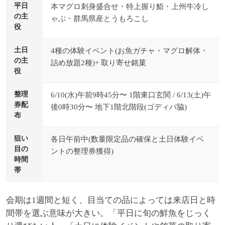
平日
本マグロ刺身盛合せ・特上握り鮨・上州牛冷し
の主
ゃぶ・群馬県産とうもろこし
役
土日
4種の体験イベント(お魚ガチャ・マグロ解体・
の主
詰め放題2種)+ 取り寄せ銘菓
役
整理
6/10(水)午前9時45分〜 1階東口玄関 / 6/13(土)午
券配
後0時30分〜 地下1階北階段(ゴディバ脇)
布
狙い
各日午前中(数量限定品の確保と土日体験イベ
目の
ントの整理券獲得)
時間
帯
会期は1週間と短く、目当ての品によっては来店日と時
間帯を選ぶ意味が大きい。「平日に旬の鮮魚をじっく