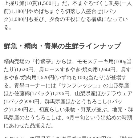
上握り鮨(10貫)1,500円」だ。本まぐろづくし刺身(一人
前)1,180円やめばちまぐろ切落し入盛合せ(1パッ
ク)1,080円も並び、夕食の主役になる構成になってい
る。
鮮魚・精肉・青果の生鮮ラインナップ
精肉売場の『竹紫亭』からは、モモステーキ用(100g当
たり)1,620円、肩ロースすきやき/焼肉用1,944円、肩す
きやき/焼肉用1,620円(いずれも100g当たり)が登場す
る。青果コーナーには『サンフレッシュ』の山形県産
ほか佐藤錦(1パック)1,296円、山梨県産ほかデラウェア
(1パック)980円、群馬県産ほかとうもろこし(1パッ
ク)1,080円と、初夏らしい果物・野菜が並ぶ。地元・群
馬県産のとうもろこしは、6月中旬という出始めの時期
にあわせた品揃えだ。