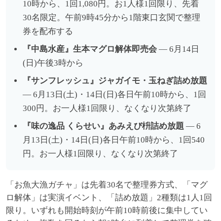
10時から、1回1,080円。お1人様1回限り、先着
30名限定。午前9時45分から1階東口玄関で整理
券を配布する
『中島水産』生本マグロ解体即売会
— 6月14日
(日)午後3時から
『サンフレッシュ』ジャガイモ・玉ねぎ詰め放題
— 6月13日(土)・14日(日)各日午前10時から、1回
300円。お一人様1回限り、なくなり次第終了
『味の逸品 くらせい』あみえび枡詰め放題
— 6
月13日(土)・14日(日)各日午前10時から、1回540
円。お一人様1回限り、なくなり次第終了
「お魚大漁ガチャ」は先着30名で整理券方式、「マグ
ロ解体」は実演イベント、「詰め放題」2種類は1人1回
限り。いずれも開始時刻が午前10時前後に集中してい