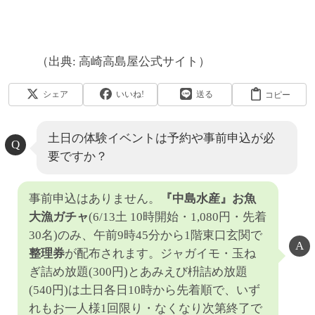
（出典: 高崎高島屋公式サイト）
シェア
いいね!
送る
コピー
土日の体験イベントは予約や事前申込が必
要ですか？
事前申込はありません。
『中島水産』お魚
大漁ガチャ
(6/13土 10時開始・1,080円・先着
30名)のみ、午前9時45分から1階東口玄関で
整理券
が配布されます。ジャガイモ・玉ね
ぎ詰め放題(300円)とあみえび枡詰め放題
(540円)は土日各日10時から先着順で、いず
れもお一人様1回限り・なくなり次第終了で