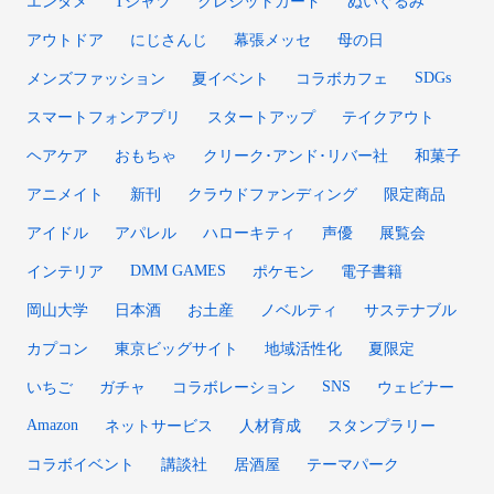
エンタメ
Tシャツ
クレジットカード
ぬいぐるみ
アウトドア
にじさんじ
幕張メッセ
母の日
SDGs
メンズファッション
夏イベント
コラボカフェ
スマートフォンアプリ
スタートアップ
テイクアウト
ヘアケア
おもちゃ
クリーク･アンド･リバー社
和菓子
アニメイト
新刊
クラウドファンディング
限定商品
アイドル
アパレル
ハローキティ
声優
展覧会
DMM GAMES
インテリア
ポケモン
電子書籍
岡山大学
日本酒
お土産
ノベルティ
サステナブル
カプコン
東京ビッグサイト
地域活性化
夏限定
SNS
いちご
ガチャ
コラボレーション
ウェビナー
Amazon
ネットサービス
人材育成
スタンプラリー
コラボイベント
講談社
居酒屋
テーマパーク