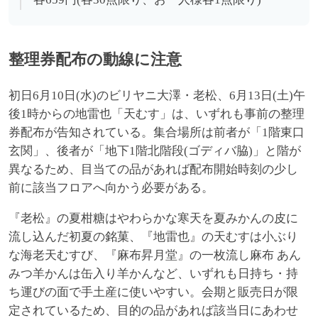
整理券配布の動線に注意
初日6月10日(水)のビリヤニ大澤・老松、6月13日(土)午
後1時からの地雷也「天むす」は、いずれも事前の整理
券配布が告知されている。集合場所は前者が「1階東口
玄関」、後者が「地下1階北階段(ゴディバ脇)」と階が
異なるため、目当ての品があれば配布開始時刻の少し
前に該当フロアへ向かう必要がある。
『老松』の夏柑糖はやわらかな寒天を夏みかんの皮に
流し込んだ初夏の銘菓、『地雷也』の天むすは小ぶり
な海老天むすび、『麻布昇月堂』の一枚流し麻布 あん
みつ羊かんは缶入り羊かんなど、いずれも日持ち・持
ち運びの面で手土産に使いやすい。会期と販売日が限
定されているため、目的の品があれば該当日にあわせ