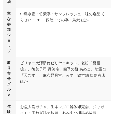
場
主
中島水産・竹紫亭・サンフレッシュ・味の逸品 く
な
らせい・RF1・四陸・ての字・鳥武 ほか
参
加
シ
ョ
ッ
プ
取
ビリヤニ大澤監修ビリヤニキット、老松「夏柑
り
糖」、御菓子司 微笑庵、四季の餅 あめこ、地雷也
寄
「天むす」、麻布昇月堂、みすゞ飴本舗 飯島商店
せ
ほか
グ
ル
メ
体
お魚大漁ガチャ、生本マグロ解体即売会、ジャガ
験
イモ・玉ねぎ詰め放題、あみえび枡詰め放題