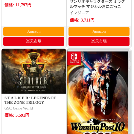
サンリオキャラクターズ ミラク
価格: 11,797円
ルマッチ マジカルおにごっこ
イマジニア
価格: 3,711円
Amazon
Amazon
楽天市場
楽天市場
S.T.A.L.K.E.R.: LEGENDS OF
THE ZONE TRILOGY
GSC Game World
価格: 5,591円