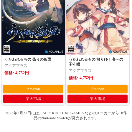
うたわれるもの 偽りの仮面
うたわれるもの 散りゆく者への
子守唄
アクアプラス
アクアプラス
価格: 4,752円
価格: 4,752円
Amazon
Amazon
楽天市場
楽天市場
2025年3月27日には、SUPERDELUXE GAMES などのメーカーから18作
品のNintendo Switchが発売されます。