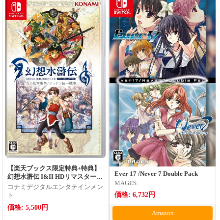
【楽天ブックス限定特典+特典】
Ever 17 /Never 7 Double Pack
幻想水滸伝 I&II HDリマスター
MAGES.
門の紋章戦争 / デュナン統一戦争
コナミデジタルエンタテインメン
Switch版(アクリルキーホルダー4
価格: 6,732円
ト
個セット(フリック、ビクトー
価格: 5,500円
ル、カスミ、坊ちゃん)+【早期購
Amazon
入封入特典】DLCチラシ)