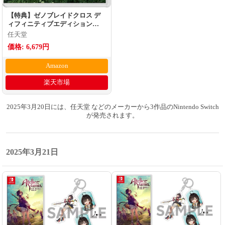
【特典】ゼノブレイドクロス デ
ィフィニティブエディション
(【早期購入封入特典】探索サポ
任天堂
ートパック)
価格: 6,679円
Amazon
楽天市場
2025年3月20日には、任天堂 などのメーカーから3作品のNintendo Switch
が発売されます。
2025年3月21日