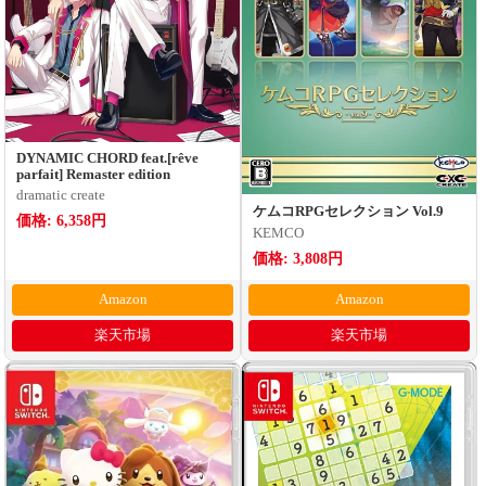
DYNAMIC CHORD feat.[rêve
parfait] Remaster edition
dramatic create
ケムコRPGセレクション Vol.9
価格: 6,358円
KEMCO
価格: 3,808円
Amazon
Amazon
楽天市場
楽天市場