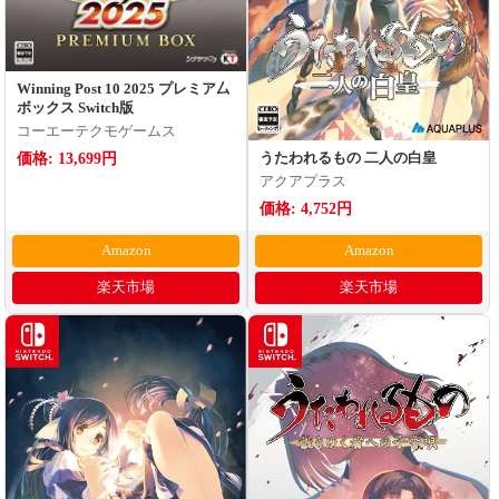
Winning Post 10 2025 プレミア厶
ボックス Switch版
コーエーテクモゲームス
価格: 13,699円
うたわれるもの 二人の白皇
アクアプラス
価格: 4,752円
Amazon
Amazon
楽天市場
楽天市場