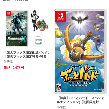
【楽天ブックス限定配送パック】
【楽天ブックス限定特典+特典】
ゼノブレイドクロス ディフィニ
任天堂
ティブエディション(アクリルス
価格: 7,678円
タンド(7.5cm角）+【早期購入封
入特典】探索サポートパック)
【特典】ぶっとバード スペシャ
ルエディション(【初回限定封入
特典】【ぶっとバード】よりドリ
小学館