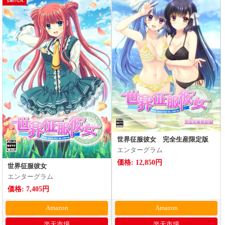
世界征服彼女 完全生産限定版
エンターグラム
価格: 12,850円
世界征服彼女
エンターグラム
価格: 7,405円
Amazon
Amazon
楽天市場
楽天市場