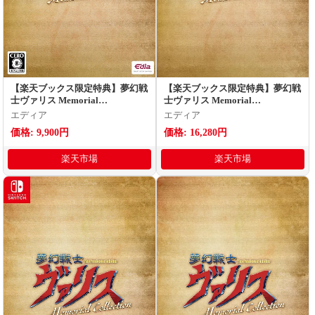
【楽天ブックス限定特典】夢幻戦
【楽天ブックス限定特典】夢幻戦
士ヴァリス Memorial
士ヴァリス Memorial
Collection(アクリルキーホルダ
Collection 限定版(アクリルキー
エディア
エディア
ー 5cm)
ホルダー 5cm)
価格: 9,900円
価格: 16,280円
楽天市場
楽天市場