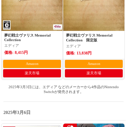
夢幻戦士ヴァリス Memorial
夢幻戦士ヴァリス Memorial
Collection
Collection 限定版
エディア
エディア
価格: 8,415円
価格: 13,838円
Amazon
Amazon
楽天市場
楽天市場
2025年3月3日には、エディア などのメーカーから4作品のNintendo
Switchが発売されます。
2025年3月6日