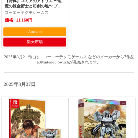
【特典】ユミアのアトリエ 〜追
憶の錬金術士と幻創の地〜 プレ
ミアムボックス Switch版(【早期
コーエーテクモゲームス
購入封入特典】コスチューム、専
価格: 11,160円
用装備)
Amazon
楽天市場
2025年3月21日には、コーエーテクモゲームス などのメーカーから7作品
のNintendo Switchが発売されます。
2025年3月27日