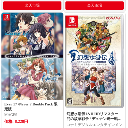
楽天市場
楽天市場
Ever 17 /Never 7 Double Pack 限
定版
幻想水滸伝 I&II HDリマスター
MAGES.
門の紋章戦争 / デュナン統一戦争
価格: 8,228円
Switch版
コナミデジタルエンタテインメン