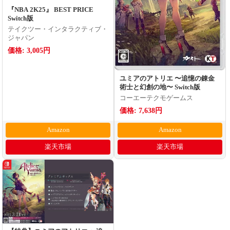
『NBA 2K25』 BEST PRICE
Switch版
テイクツー・インタラクティブ・
ジャパン
価格: 3,005円
ユミアのアトリエ 〜追憶の錬金
術士と幻創の地〜 Switch版
コーエーテクモゲームス
価格: 7,638円
Amazon
Amazon
楽天市場
楽天市場