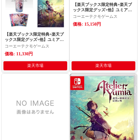
【楽天ブックス限定特典+楽天ブ
ックス限定グッズ+他】ユミアの
アトリエ 〜追憶の錬金術士と幻
コーエーテクモゲームス
創の地〜 プレミアムボックス
価格: 15,150円
Switch版(ユミアの2連アクリルキ
ーホルダー+タンブラー、B2タペ
【楽天ブックス限定特典+楽天ブ
ストリー+【早期購入封入特典】
ックス限定グッズ+他】ユミアの
コスチューム、専用装備)
アトリエ 〜追憶の錬金術士と幻
コーエーテクモゲームス
創の地〜 Switch版(ユミアの2連ア
価格: 11,330円
クリルキーホルダー+タンブラ
ー、B2タペストリー（パッケー
楽天市場
楽天市場
ジイラストver.）+【早期購入封
入特典】コスチューム、専用装
備)