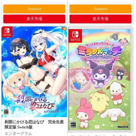
Amazon
Amazon
楽天市場
楽天市場
刹那にかける恋はなび 完全生産
限定版 Switch版
エンターグラム