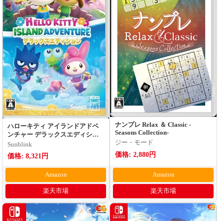
ナンプレ Relax ＆ Classic -
ハローキティ アイランドアドベ
Seasons Collection-
ンチャー デラックスエディショ
ジー・モード
ン
Sunblink
価格: 2,880円
価格: 8,321円
Amazon
Amazon
楽天市場
楽天市場