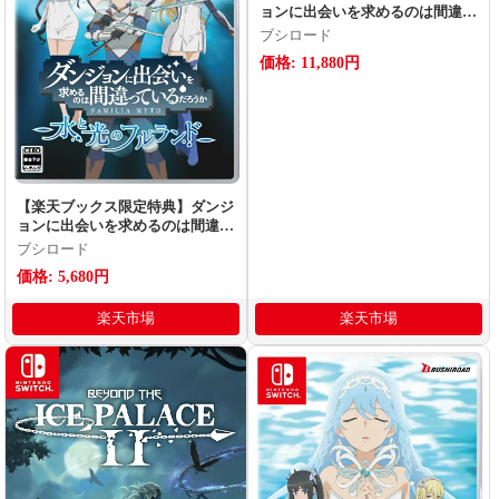
ョンに出会いを求めるのは間違っ
ているだろうか 水と光のフルラ
ブシロード
ンド 限定版(両面アクリルキー
価格: 11,880円
ホルダー2個セット(ヘスティア＆
アイズ、ディーネ＆ベル))
【楽天ブックス限定特典】ダンジ
ョンに出会いを求めるのは間違っ
ているだろうか 水と光のフルラ
ブシロード
ンド 通常版(両面アクリルキー
価格: 5,680円
ホルダー2個セット(ヘスティア＆
アイズ、ディーネ＆ベル))
楽天市場
楽天市場