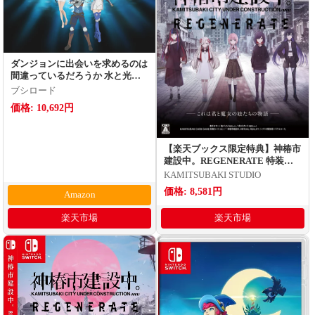
ダンジョンに出会いを求めるのは
間違っているだろうか 水と光の
フルランド 限定版
ブシロード
価格: 10,692円
【楽天ブックス限定特典】神椿市
建設中。REGENERATE 特装版
(クリアファイル)
KAMITSUBAKI STUDIO
価格: 8,581円
Amazon
楽天市場
楽天市場