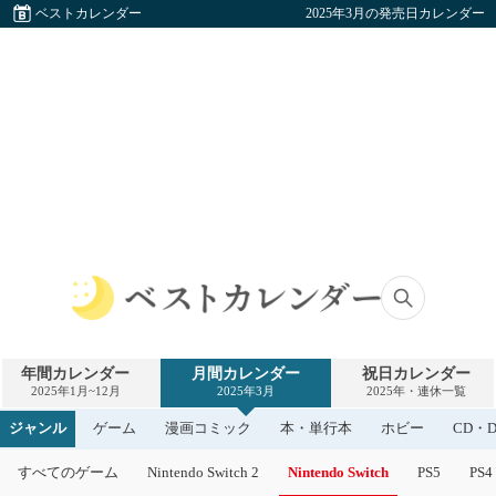
ベストカレンダー
2025年3月の発売日カレンダー
ベ
ス
ト
年間カレンダー
月間カレンダー
祝日カレンダー
カ
2025年1月~12月
2025年3月
2025年・連休一覧
レ
ン
ジャンル
ゲーム
漫画コミック
本・単行本
ホビー
CD・D
ダ
ー
すべてのゲーム
Nintendo Switch 2
Nintendo Switch
PS5
PS4