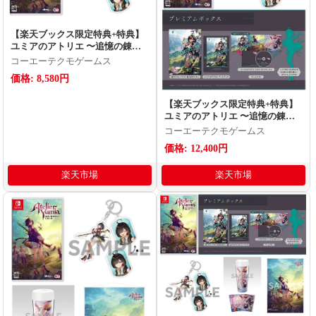
【楽天ブックス限定特典+特典】
ユミアのアトリエ 〜追憶の錬金
術士と幻創の地〜 Switch版(ユミ
コーエーテクモゲームス
アの2連アクリルキーホルダー+
価格: 8,580円
【早期購入封入特典】コスチュー
ム、専用装備)
【楽天ブックス限定特典+特典】
ユミアのアトリエ 〜追憶の錬金
術士と幻創の地〜 プレミアムボ
コーエーテクモゲームス
ックス Switch版(ユミアの2連アク
価格: 12,400円
リルキーホルダー+【早期購入封
入特典】コスチューム、専用装
楽天市場
楽天市場
備)