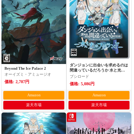
ダンジョンに出会いを求めるのは
Beyond The Ice Palace 2
間違っているだろうか 水と光の
オーイズミ・アミュージオ
フルランド 通常版
ブシロード
価格: 2,707円
価格: 5,086円
Amazon
Amazon
楽天市場
楽天市場