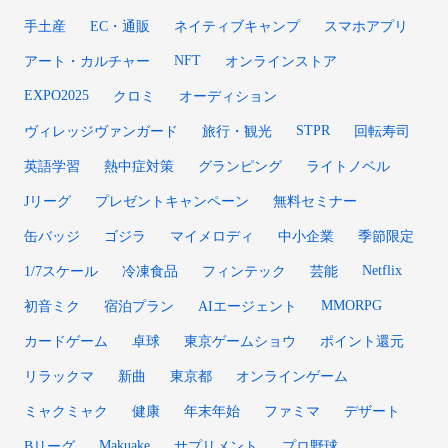
手土産
EC・通販
ネイティブキャンプ
スマホアプリ
NFT
アート・カルチャー
オンラインストア
EXPO2025
クロミ
オーディション
STPR
ヴィレッジヴァンガード
旅行・観光
回転寿司
英語学習
熱中症対策
グランピング
ライトノベル
Jリーグ
プレゼントキャンペーン
無料セミナー
缶バッジ
ゴジラ
マイメロディ
中小企業
季節限定
Netflix
1/7スケール
冷凍食品
フィンテック
芸能
MMORPG
初音ミク
宿泊プラン
AIエージェント
カードゲーム
卓球
東京ゲームショウ
ポイント還元
リラックマ
新曲
東京都
オンラインゲーム
ミャクミャク
健康
年末年始
ファミマ
デザート
Makuake
Bリーグ
サプリメント
プロ野球