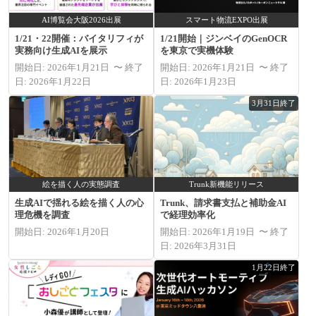
AI博覧会大阪2026出展
スマート物流EXPO出展
1/21・22開催：バイタリフィが
1/21開始｜ジンベイのGenOCR
実務向け生成AIを展示
を東京で実機体験
開始日: 2026年1月21日 〜 終了
開始日: 2026年1月21日 〜 終了
日: 2026年1月22日
日: 2026年1月23日
3月31日終了
絵を描く人の実態調査
Trunk新機能リリース
生成AIで揺れる絵を描く人の心
Trunk、請求書支払と補助金AI
理危機を調査
で経理効率化
開始日: 2026年1月20日
開始日: 2026年1月19日 〜 終了
日: 2026年3月31日
1月22日終了