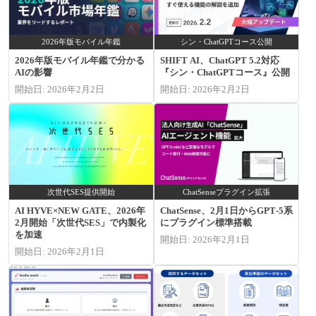
2026年版モバイル年鑑
シン・ChatGPTコース公開
2026年版モバイル年鑑で分かる
SHIFT AI、ChatGPT 5.2対応
AIの影響
『シン・ChatGPTコース』公開
開始日: 2026年2月2日
開始日: 2026年2月2日
次世代SES提供開始
ChatSenseプラグイン拡張
AI HYVE×NEW GATE、2026年
ChatSense、2月1日からGPT‑5系
2月開始「次世代SES」で内製化
にプラグイン標準搭載
を加速
開始日: 2026年2月1日
開始日: 2026年2月1日