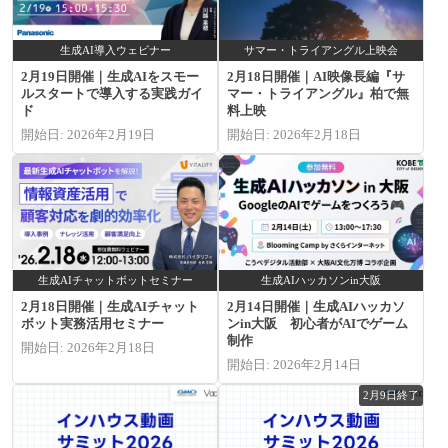
生成AI導入ウェビナー
サマー・トライアングル上映会
2月19日開催｜生成AIをスモー
2月18日開催｜AI映像長編『サ
ルスタートで導入する実践ガイ
マー・トライアングル』柏で無
ド
料上映
開始日: 2026年2月19日
開始日: 2026年2月18日
生成AIチャットボットセミナー
生成AIハッカソンin大阪
2月18日開催｜生成AIチャット
2月14日開催｜生成AIハッカソ
ボット実務活用セミナー
ンin大阪 初心者がAIでゲーム
制作
開始日: 2026年2月18日
開始日: 2026年2月14日
2月9日終了