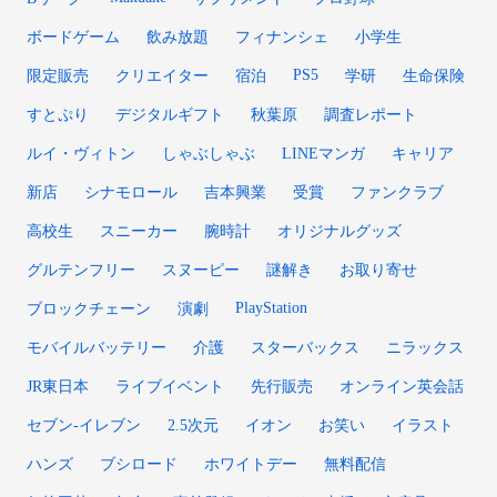
ボードゲーム
飲み放題
フィナンシェ
小学生
PS5
限定販売
クリエイター
宿泊
学研
生命保険
すとぷり
デジタルギフト
秋葉原
調査レポート
ルイ・ヴィトン
しゃぶしゃぶ
LINEマンガ
キャリア
新店
シナモロール
吉本興業
受賞
ファンクラブ
高校生
スニーカー
腕時計
オリジナルグッズ
グルテンフリー
スヌーピー
謎解き
お取り寄せ
PlayStation
ブロックチェーン
演劇
モバイルバッテリー
介護
スターバックス
ニラックス
JR東日本
ライブイベント
先行販売
オンライン英会話
セブン-イレブン
2.5次元
イオン
お笑い
イラスト
ハンズ
ブシロード
ホワイトデー
無料配信