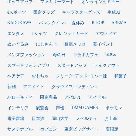
ポップアップ
ファミリーマート
オンラインセミナー
eスポーツ
限定グッズ
キャラクターグッズ
生成AI
KADOKAWA
K-POP
ABEMA
バレンタイン
夏休み
エンタメ
Tシャツ
クレジットカード
アウトドア
ぬいぐるみ
にじさんじ
幕張メッセ
夏イベント
SDGs
メンズファッション
母の日
コラボカフェ
スマートフォンアプリ
スタートアップ
テイクアウト
ヘアケア
おもちゃ
クリーク･アンド･リバー社
和菓子
新刊
アニメイト
クラウドファンディング
ハローキティ
限定商品
アパレル
アイドル
DMM GAMES
インテリア
展覧会
声優
ポケモン
電子書籍
日本酒
岡山大学
ノベルティ
お土産
サステナブル
カプコン
東京ビッグサイト
夏限定