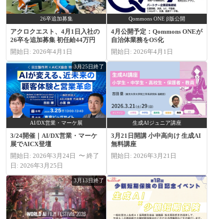
26卒追加募集
Qommons ONE β版公開
アクロクエスト、4月1日入社の
4月公開予定：Qommons ONEが
26卒を追加募集 初任給44万円
自治体業務をOS化
開始日: 2026年4月1日
開始日: 2026年4月1日
3月25日終了
AI/DX営業・マーケ展
生成AIジュニア講座
3/24開催｜AI/DX営業・マーケ
3月21日開講 小中高向け 生成AI
展でAICX登壇
無料講座
開始日: 2026年3月24日 〜 終了
開始日: 2026年3月21日
日: 2026年3月25日
3月13日終了