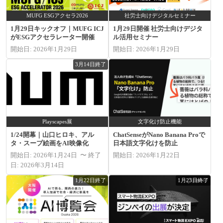
MUFG ESGアクセラ2026
社労士向けデジタルセミナー
1月29日キックオフ｜MUFG ICJ
1月29日開催 社労士向けデジタ
がESGアクセラレーター開催
ル活用セミナー
開始日: 2026年1月29日
開始日: 2026年1月29日
3月14日終了
Playscapes展
文字化け防止機能
1/24開幕｜山口ヒロキ、アル
ChatSenseがNano Banana Proで
タ・スープ絵画をAI映像化
日本語文字化けを防止
開始日: 2026年1月24日 〜 終了
開始日: 2026年1月22日
日: 2026年3月14日
1月22日終了
1月23日終了