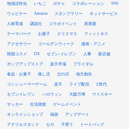
SNS
地域活性化
いちご
ガチャ
コラボレーション
Amazon
ウェビナー
スタンプラリー
ネットサービス
人材育成
講談社
コラボイベント
居酒屋
テーマパーク
お菓子
クリスマス
フィットネス
アクセサリー
ゴールデンウィーク
漫画・アニメ
DX
韓国コスメ
セブン‐イレブン
人事
新店舗
ポップアップストア
楽天市場
ブライダル
食品・お菓子
推し活
父の日
地方創生
コンシューマーゲーム
楽天
ライブ配信
Z世代
セブンイレブン
ハロウィン
大阪万博
ウイスキー
サッカー
生活雑貨
ゲームイベント
オンラインショップ
福袋
アップデート
アクリルスタンド
セガ
子育て
トートバッグ