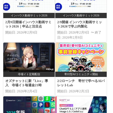
インハウス動画サミット2026
インハウス動画サミット2026
2月9日開催インハウス動画サミ
2/9開催 インハウス動画サミッ
ット2026｜申込と注目点
ト2026で学ぶ内製化
開始日: 2026年2月9日
開始日: 2026年2月9日 〜 終了
日: 2026年2月9日
寺場イト定期配信
寄付型AIコミュニティ開始
オズチャットに新「Live」導
2/2ローンチ 寄付で学べるAIパ
入 寺場イト毎週金21時
レットLab
開始日: 2026年2月4日
開始日: 2026年2月2日