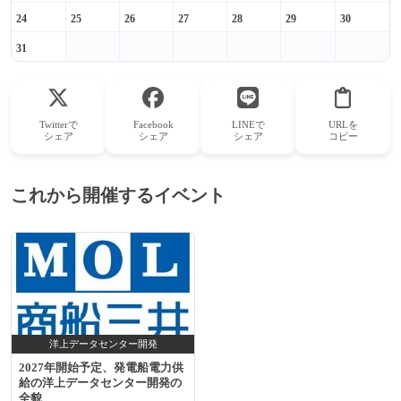
24
25
26
27
28
29
30
31
Twitterで
Facebook
LINEで
URLを
シェア
シェア
シェア
コピー
これから開催するイベント
洋上データセンター開発
2027年開始予定、発電船電力供
給の洋上データセンター開発の
全貌