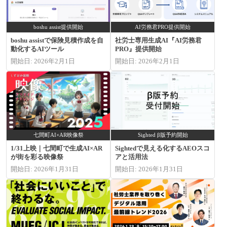
boshu assist提供開始
AI労務君PRO提供開始
boshu assistで保険見積作成を自
社労士専用生成AI『AI労務君
動化するAIツール
PRO』提供開始
開始日: 2026年2月1日
開始日: 2026年2月1日
七間町AI×AR映像祭
Sighted β版予約開始
1/31上映｜七間町で生成AI×AR
Sightedで見える化するAEOスコ
が街を彩る映像祭
アと活用法
開始日: 2026年1月31日
開始日: 2026年1月31日