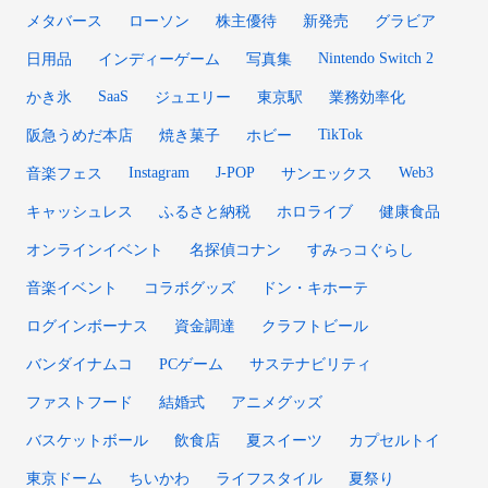
メタバース
ローソン
株主優待
新発売
グラビア
Nintendo Switch 2
日用品
インディーゲーム
写真集
SaaS
かき氷
ジュエリー
東京駅
業務効率化
TikTok
阪急うめだ本店
焼き菓子
ホビー
Instagram
J-POP
Web3
音楽フェス
サンエックス
キャッシュレス
ふるさと納税
ホロライブ
健康食品
オンラインイベント
名探偵コナン
すみっコぐらし
音楽イベント
コラボグッズ
ドン・キホーテ
ログインボーナス
資金調達
クラフトビール
バンダイナムコ
PCゲーム
サステナビリティ
ファストフード
結婚式
アニメグッズ
バスケットボール
飲食店
夏スイーツ
カプセルトイ
東京ドーム
ちいかわ
ライフスタイル
夏祭り