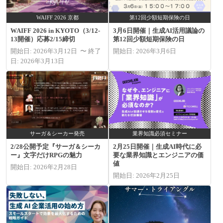
WAIFF 2026 京都
第12回少額短期保険の日
WAIFF 2026 in KYOTO（3/12-
3月6日開催｜生成AI活用議論の
13開催）応募2/15締切
第12回少額短期保険の日
開始日: 2026年3月12日 〜 終了
開始日: 2026年3月6日
日: 2026年3月13日
サーガ＆シーカー発売
業界知識必須セミナー
2/28公開予定『サーガ＆シーカ
2月25日開催｜生成AI時代に必
ー』文字だけRPGの魅力
要な業界知識とエンジニアの価
値
開始日: 2026年2月28日
開始日: 2026年2月25日